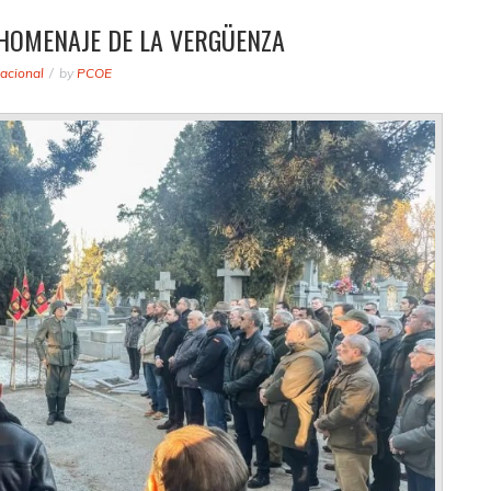
 HOMENAJE DE LA VERGÜENZA
acional
by
PCOE