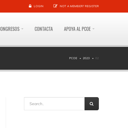
LOGIN
NOT A MEMBER?
REGISTER
CONGRESOS
CONTACTA
APOYA AL PCOE
PCOE
2023
02