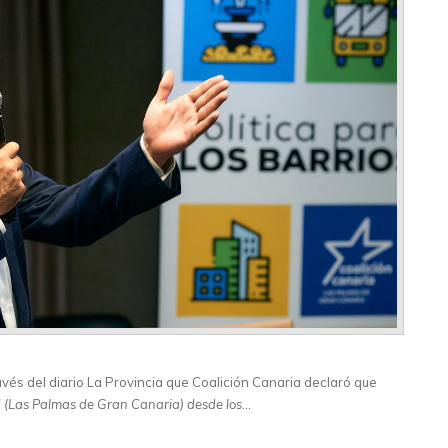
vés del diario La Provincia que Coalición Canaria declaró que
d (Las Palmas de Gran Canaria) desde los
…