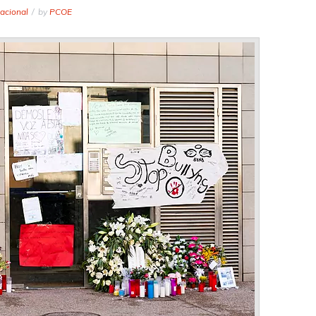
acional
by
PCOE