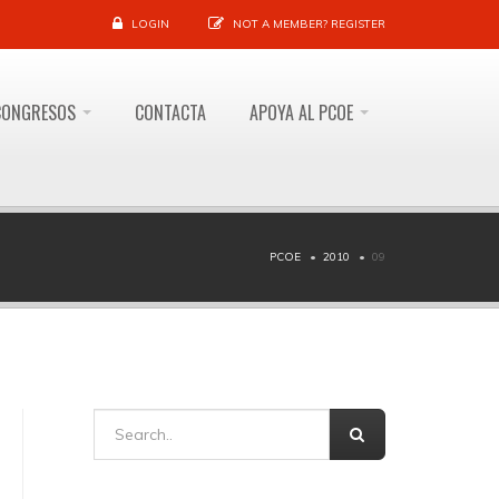
LOGIN
NOT A MEMBER?
REGISTER
CONGRESOS
CONTACTA
APOYA AL PCOE
PCOE
2010
09