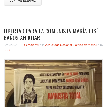
CONTINUE READING..
LIBERTAD PARA LA COMUNISTA MARÍA JOSÉ
BAÑOS ANDÚJAR
02/03/2026
0 Comments
in
Actualidad Nacional
,
Política de masas
by
PCOE