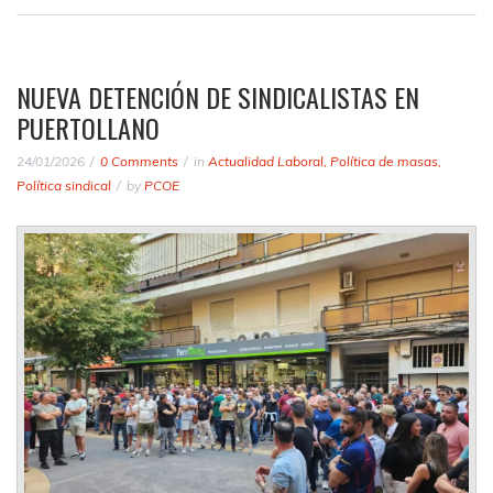
NUEVA DETENCIÓN DE SINDICALISTAS EN
PUERTOLLANO
24/01/2026
0 Comments
in
Actualidad Laboral
,
Política de masas
,
Política sindical
by
PCOE