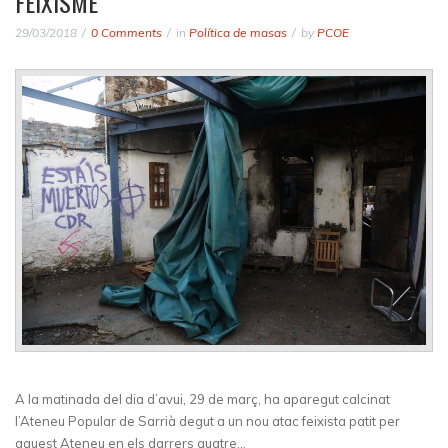
FEIXISME
29/03/2018
0 Comments
in
Política de masas
by
PCOE
A la matinada del dia d’avui, 29 de març, ha aparegut calcinat
l’Ateneu Popular de Sarrià degut a un nou atac feixista patit per
aquest Ateneu en els darrers quatre…