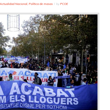
Actualidad Nacional
,
Política de masas
by
PCOE