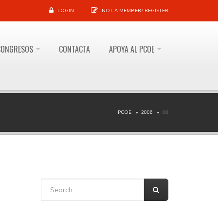
LOGIN
NOT A MEMBER?
REGISTER
CONGRESOS
CONTACTA
APOYA AL PCOE
PCOE
2006
08