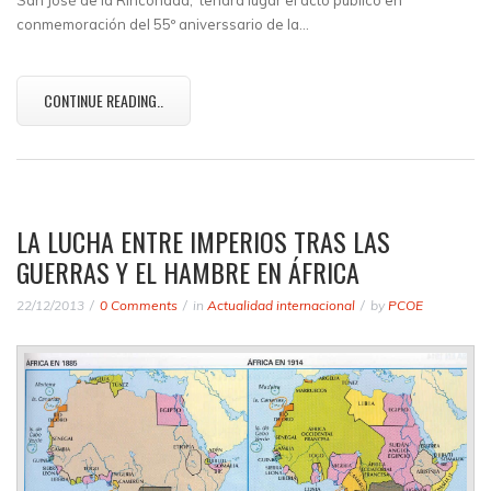
San José de la Rinconada, tendrá lugar el acto público en
conmemoración del 55º aniverssario de la…
CONTINUE READING..
LA LUCHA ENTRE IMPERIOS TRAS LAS
GUERRAS Y EL HAMBRE EN ÁFRICA
22/12/2013
0 Comments
in
Actualidad internacional
by
PCOE