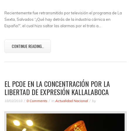
Recientemente fue retransmitido por televisión el programa de La
Sexta, Salvados “¿Qué hay detrás de la industria cárnica en
España?”, el cual hizo saltar las alarmas por el trato a…
CONTINUE READING..
EL PCOE EN LA CONCENTRACIÓN POR LA
LIBERTAD DE EXPRESIÓN KALLALABOCA
18/02/2018
0 Comments
in
Actualidad Nacional
by