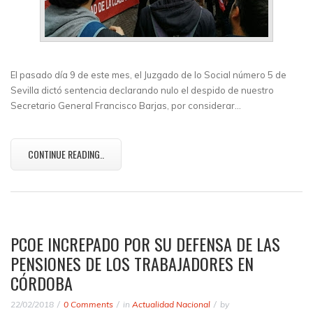
El pasado día 9 de este mes, el Juzgado de lo Social número 5 de
Sevilla dictó sentencia declarando nulo el despido de nuestro
Secretario General Francisco Barjas, por considerar…
CONTINUE READING..
PCOE INCREPADO POR SU DEFENSA DE LAS
PENSIONES DE LOS TRABAJADORES EN
CÓRDOBA
22/02/2018
0 Comments
in
Actualidad Nacional
by