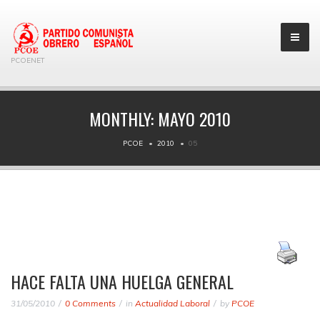
PCOENET
MONTHLY:
MAYO 2010
PCOE
2010
05
HACE FALTA UNA HUELGA GENERAL
31/05/2010
0 Comments
in
Actualidad Laboral
by
PCOE