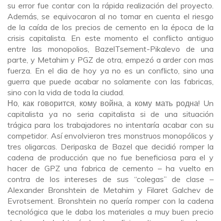
su error fue contar con la rápida realización del proyecto.
Además, se equivocaron al no tomar en cuenta el riesgo
de la caída de los precios de cemento en la época de la
crisis capitalista. En este momento el conflicto antiguo
entre las monopolios, BazelTsement-Pikalevo de una
parte, y Metahim y PGZ de otra, empezó a arder con mas
fuerza. En el dia de hoy ya no es un conflicto, sino una
guerra que puede acabar no solamente con las fabricas,
sino con la vida de toda la ciudad.
Но, как говорится, кому война, а кому мать родна! Un
capitalista ya no seria capitalista si de una situación
trágica para los trabajadores no intentaría acabar con su
competidor. Así envolvieron tres monstruos monopólicos y
tres oligarcas. Deripaska de Bazel que decidió romper la
cadena de producción que no fue beneficiosa para el y
hacer de GPZ una fabrica de cemento – ha vuelto en
contra de los intereses de sus “colegas” de clase –
Alexander Bronshtein de Metahim y Filaret Galchev de
Evrotsement. Bronshtein no quería romper con la cadena
tecnológica que le daba los materiales a muy buen precio