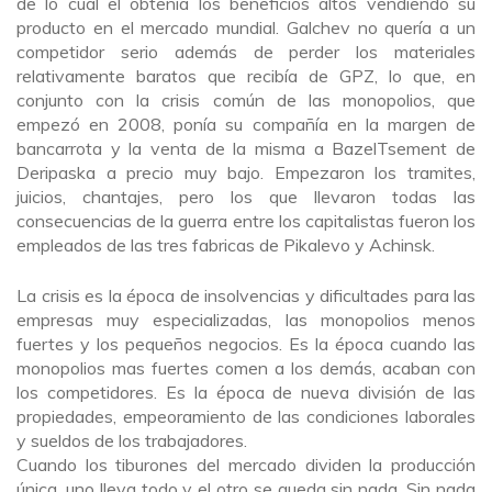
de lo cual el obtenía los beneficios altos vendiendo su
producto en el mercado mundial. Galchev no quería a un
competidor serio además de perder los materiales
relativamente baratos que recibía de GPZ, lo que, en
conjunto con la crisis común de las monopolios, que
empezó en 2008, ponía su compañía en la margen de
bancarrota y la venta de la misma a BazelTsement de
Deripaska a precio muy bajo. Empezaron los tramites,
juicios, chantajes, pero los que llevaron todas las
consecuencias de la guerra entre los capitalistas fueron los
empleados de las tres fabricas de Pikalevo y Achinsk.
La crisis es la época de insolvencias y dificultades para las
empresas muy especializadas, las monopolios menos
fuertes y los pequeños negocios. Es la época cuando las
monopolios mas fuertes comen a los demás, acaban con
los competidores. Es la época de nueva división de las
propiedades, empeoramiento de las condiciones laborales
y sueldos de los trabajadores.
Cuando los tiburones del mercado dividen la producción
única, uno lleva todo y el otro se queda sin nada. Sin nada