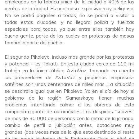
empleados en la fabrica única de la ciudad o 40% de las
ventas de la ciudad. Es una masa explosiva muy peligrosa.
No se podrá pagarles a todos, no se podrá a visitar a
todas estas ciudades, y no llegara policía y fuerzas
especiales para todos, ya que entre ellos también hay
buena gente, parte de los cuales en protestas de masas
tomara la parte del pueblo.
El segundo Pikalevo, incluso mas grande por las protestas
y potencial – es Toliatti. En esta ciudad cerca de 110 mil
trabaja en la única fábrica AvtoVaz, tomando en cuenta
los proveedores de AvtoVaz y pequeñas empresas-
satélites son unas centenares de miles mas. La situación
se desarrolla igual que en Pikalevo. Ya en el día de hoy el
gobierno de la región Samarskaya tienen muchas
problemas intentando calmar a los obreros de esta
compañía gigante de automóviles. Los despidos “suaves”
de mas de 30 000 de personas con la mitad de la jornada,
cambio de perfil o jubilación antes, dotaciones muy
grandes (dos veces mas de lo que esta destinado al resto
de las mono ciudades de la Federación Rusa al año) de