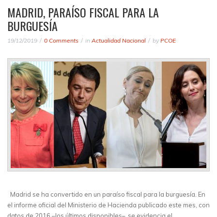
MADRID, PARAÍSO FISCAL PARA LA
BURGUESÍA
19/12/2019
0 Comments
in
Actualidad Nacional
by
PCOE
Madrid se ha convertido en un paraíso fiscal para la burguesía. En
el informe oficial del Ministerio de Hacienda publicado este mes, con
datos de 2016 –los últimos disponibles–, se evidencia el…