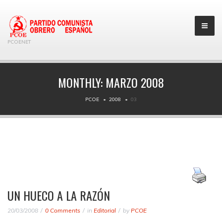
PCOENET
MONTHLY:
MARZO 2008
PCOE
2008
03
UN HUECO A LA RAZÓN
20/03/2008
0 Comments
in
Editorial
by
PCOE