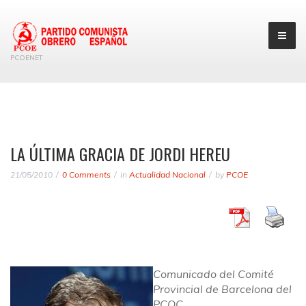
PCOENET
LA ÚLTIMA GRACIA DE JORDI HEREU
21/05/2010
0 Comments
in
Actualidad Nacional
by
PCOE
Comunicado del Comité
Provincial de Barcelona del
PCOC