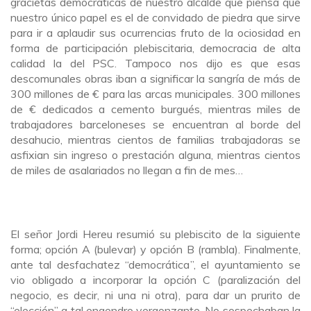
gracietas democráticas de nuestro alcalde que piensa que
nuestro único papel es el de convidado de piedra que sirve
para ir a aplaudir sus ocurrencias fruto de la ociosidad en
forma de participación plebiscitaria, democracia de alta
calidad la del PSC. Tampoco nos dijo es que esas
descomunales obras iban a significar la sangría de más de
300 millones de € para las arcas municipales. 300 millones
de € dedicados a cemento burgués, mientras miles de
trabajadores barceloneses se encuentran al borde del
desahucio, mientras cientos de familias trabajadoras se
asfixian sin ingreso o prestación alguna, mientras cientos
de miles de asalariados no llegan a fin de mes…
El señor Jordi Hereu resumió su plebiscito de la siguiente
forma; opción A (bulevar) y opción B (rambla). Finalmente,
ante tal desfachatez “democrática”, el ayuntamiento se
vio obligado a incorporar la opción C (paralización del
negocio, es decir, ni una ni otra), para dar un prurito de
“elección” a tal engendro vergonzante. No sospechaban la