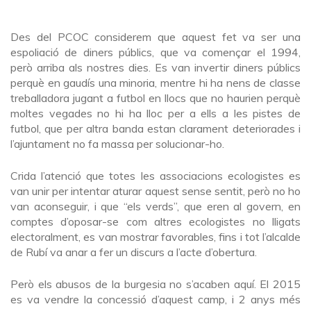
Des del PCOC considerem que aquest fet va ser una
espoliació de diners públics, que va començar el 1994,
però arriba als nostres dies. Es van invertir diners públics
perquè en gaudís una minoria, mentre hi ha nens de classe
treballadora jugant a futbol en llocs que no haurien perquè
moltes vegades no hi ha lloc per a ells a les pistes de
futbol, ​​que per altra banda estan clarament deteriorades i
l’ajuntament no fa massa per solucionar-ho.
Crida l’atenció que totes les associacions ecologistes es
van unir per intentar aturar aquest sense sentit, però no ho
van aconseguir, i que “els verds”, que eren al govern, en
comptes d’oposar-se com altres ecologistes no lligats
electoralment, es van mostrar favorables, fins i tot l’alcalde
de Rubí va anar a fer un discurs a l’acte d’obertura.
Però els abusos de la burgesia no s’acaben aquí. El 2015
es va vendre la concessió d’aquest camp, i 2 anys més