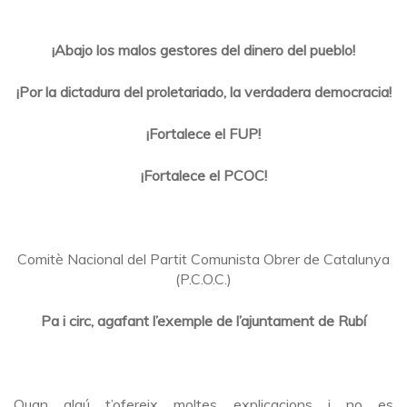
¡Abajo los malos gestores del dinero del pueblo!
¡Por la dictadura del proletariado, la verdadera democracia!
¡Fortalece el FUP!
¡Fortalece el PCOC!
Comitè Nacional del Partit Comunista Obrer de Catalunya
(P.C.O.C.)
Pa i circ, agafant l’exemple de l’ajuntament de Rubí
Quan algú t’ofereix moltes explicacions i no es