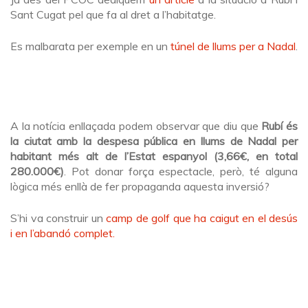
Sant Cugat pel que fa al dret a l’habitatge.
Es malbarata per exemple en un
túnel de llums per a Nadal
.
A la notícia enllaçada podem observar que diu que
Rubí és
la ciutat amb la despesa pública en llums de Nadal per
habitant més alt de l’Estat espanyol (3,66€, en total
280.000€)
. Pot donar força espectacle, però, té alguna
lògica més enllà de fer propaganda aquesta inversió?
S’hi va construir un
camp de golf que ha caigut en el desús
i en l’abandó complet.