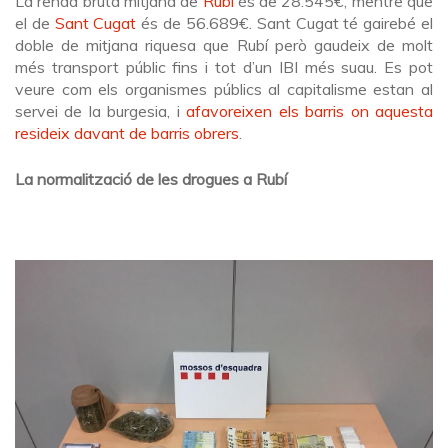
La renda bruta mitjana de
Rubí
és de 28.545€, mentre que
el de
Sant Cugat
és de 56.689€. Sant Cugat té gairebé el
doble de mitjana riquesa que Rubí però gaudeix de molt
més transport públic fins i tot d’un IBI més suau. Es pot
veure com els organismes públics al capitalisme estan al
servei de la burgesia, i
afavoreixen els barris on aquesta
resideix davant de barris obrers
.
La normalització de les drogues a Rubí