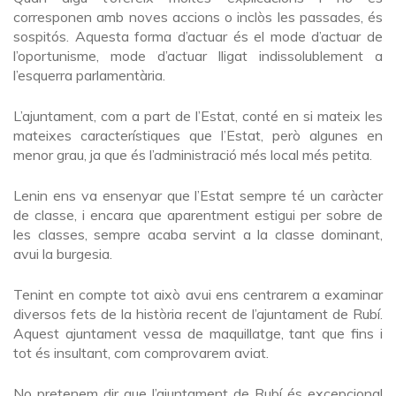
corresponen amb noves accions o inclòs les passades, és
sospitós. Aquesta forma d’actuar és el mode d’actuar de
l’oportunisme, mode d’actuar lligat indissolublement a
l’esquerra parlamentària.
L’ajuntament, com a part de l’Estat, conté en si mateix les
mateixes característiques que l’Estat, però algunes en
menor grau, ja que és l’administració més local més petita.
Lenin ens va ensenyar que l’Estat sempre té un caràcter
de classe, i encara que aparentment estigui per sobre de
les classes, sempre acaba servint a la classe dominant,
avui la burgesia.
Tenint en compte tot això avui ens centrarem a examinar
diversos fets de la història recent de l’ajuntament de Rubí.
Aquest ajuntament vessa de maquillatge, tant que fins i
tot és insultant, com comprovarem aviat.
No pretenem dir que l’ajuntament de Rubí és excepcional