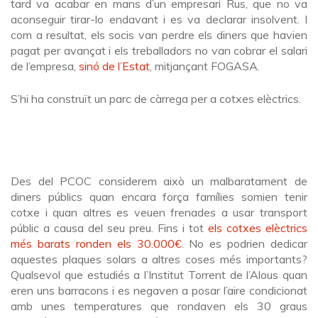
tard va acabar en mans d’un empresari Rus, que no va
aconseguir tirar-lo endavant i es va declarar insolvent. I
com a resultat, els socis van perdre els diners que havien
pagat per avançat i els treballadors no van cobrar el salari
de l’empresa,
sinó de l’Estat
, mitjançant FOGASA.
S’hi ha construït un parc de càrrega per a cotxes elèctrics.
Des del PCOC considerem això un malbaratament de
diners públics quan encara força famílies somien tenir
cotxe i quan altres es veuen frenades a usar transport
públic a causa del seu preu. Fins i tot
els cotxes elèctrics
més barats ronden els 30.000€
. No es podrien dedicar
aquestes plaques solars a altres coses més importants?
Qualsevol que estudiés a l’Institut Torrent de l’Alous quan
eren uns barracons i es negaven a posar l’aire condicionat
amb unes temperatures que rondaven els 30 graus