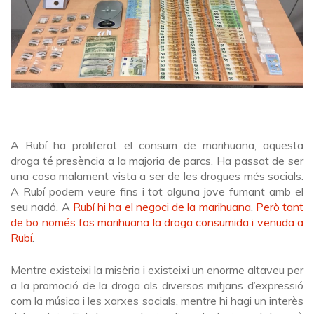
A Rubí ha proliferat el consum de marihuana, aquesta
droga té presència a la majoria de parcs. Ha passat de ser
una cosa malament vista a ser de les drogues més socials.
A Rubí podem veure fins i tot alguna jove fumant amb el
seu nadó. A
Rubí hi ha el negoci de la marihuana
.
Però tant
de bo només fos marihuana la droga consumida i venuda a
Rubí
.
Mentre existeixi la misèria i existeixi un enorme altaveu per
a la promoció de la droga als diversos mitjans d’expressió
com la música i les xarxes socials, mentre hi hagi un interès