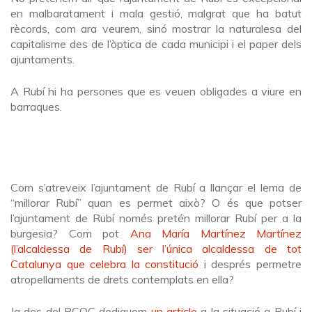
en malbaratament i mala gestió, malgrat que ha batut
rècords, com ara veurem, sinó mostrar la naturalesa del
capitalisme des de l’òptica de cada municipi i el paper dels
ajuntaments.
A Rubí hi ha persones que es veuen obligades a viure en
barraques.
Com s’atreveix l’ajuntament de Rubí a llançar el lema de
“millorar Rubí” quan es permet això? O és que potser
l’ajuntament de Rubí només pretén millorar Rubí per a la
burgesia? Com pot
Ana María Martínez Martínez
(l’alcaldessa de Rubí) ser l’única alcaldessa de tot
Catalunya que celebra la constitució
i després permetre
atropellaments de drets contemplats en ella?
Ja des del PCOC dediquem
un article
a la situació a Rubí i