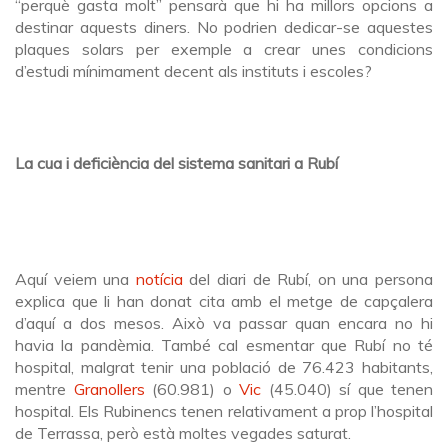
“perquè gasta molt” pensarà que hi ha millors opcions a
destinar aquests diners. No podrien dedicar-se aquestes
plaques solars per exemple a crear unes condicions
d’estudi mínimament decent als instituts i escoles?
La cua i deficiència del sistema sanitari a Rubí
Aquí veiem una
notícia
del diari de Rubí, on una persona
explica que li han donat cita amb el metge de capçalera
d’aquí a dos mesos. Això va passar quan encara no hi
havia la pandèmia. També cal esmentar que Rubí no té
hospital, malgrat tenir una població de 76.423 habitants,
mentre
Granollers
(60.981) o
Vic
(45.040) sí que tenen
hospital. Els Rubinencs tenen relativament a prop l’hospital
de Terrassa, però està moltes vegades saturat.