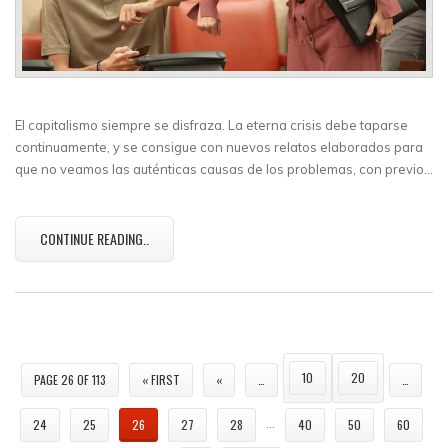
El capitalismo siempre se disfraza. La eterna crisis debe taparse
continuamente, y se consigue con nuevos relatos elaborados para
que no veamos las auténticas causas de los problemas, con previo…
CONTINUE READING..
10
20
PAGE 26 OF 113
« FIRST
«
…
…
…
24
25
26
27
28
40
50
60