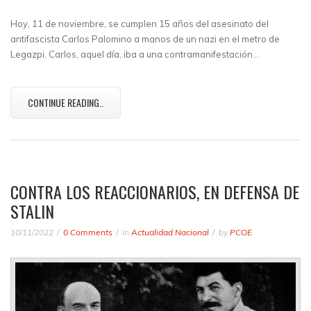
Hoy, 11 de noviembre, se cumplen 15 años del asesinato del
antifascista Carlos Palomino a manos de un nazi en el metro de
Legazpi. Carlos, aquel día, iba a una contramanifestación…
CONTINUE READING..
CONTRA LOS REACCIONARIOS, EN DEFENSA DE
STALIN
10/11/2022
0 Comments
in
Actualidad Nacional
by
PCOE