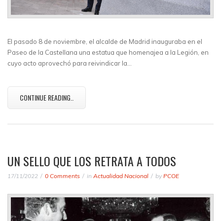
El pasado 8 de noviembre, el alcalde de Madrid inauguraba en el
Paseo de la Castellana una estatua que homenajea a la Legión, en
cuyo acto aprovechó para reivindicar la…
CONTINUE READING..
UN SELLO QUE LOS RETRATA A TODOS
17/11/2022
0 Comments
in
Actualidad Nacional
by
PCOE