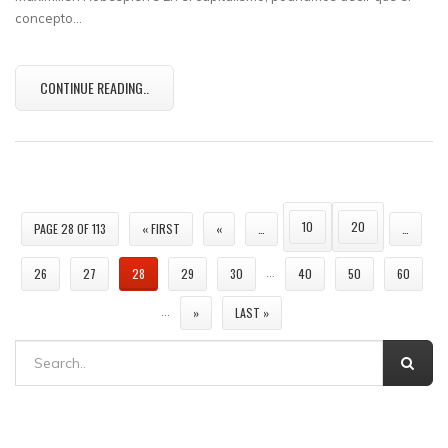
concepto…
CONTINUE READING..
10
20
PAGE 28 OF 113
« FIRST
«
…
…
…
26
27
28
29
30
40
50
60
…
»
LAST »