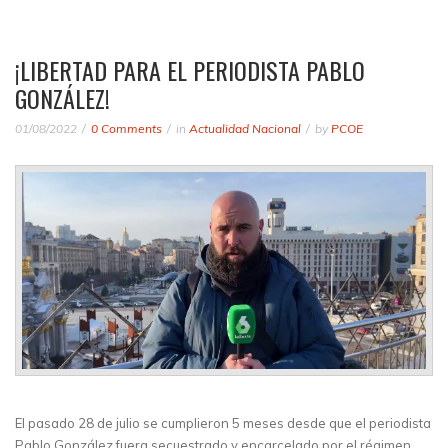
¡LIBERTAD PARA EL PERIODISTA PABLO
GONZÁLEZ!
01/08/2022
0 Comments
in
Actualidad Nacional
by
PCOE
El pasado 28 de julio se cumplieron 5 meses desde que el periodista
Pablo González fuera secuestrado y encarcelado por el régimen