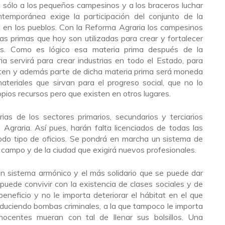
a sólo a los pequeños campesinos y a los braceros luchar
ntemporánea exige la participación del conjunto de la
o en los pueblos. Con la Reforma Agraria los campesinos
ias primas que hoy son utilizadas para crear y fortalecer
res. Como es lógico esa materia prima después de la
a servirá para crear industrias en todo el Estado, para
isten y además parte de dicha materia prima será moneda
ateriales que sirvan para el progreso social, que no lo
ios recursos pero que existen en otros lugares.
as de los sectores primarios, secundarios y terciarios
 Agraria. Así pues, harán falta licenciados de todas las
odo tipo de oficios. Se pondrá en marcha un sistema de
l campo y de la ciudad que exigirá nuevos profesionales.
 sistema armónico y el más solidario que se puede dar
puede convivir con la existencia de clases sociales y de
eneficio y no le importa deteriorar el hábitat en el que
duciendo bombas criminales, a la que tampoco le importa
ocentes mueran con tal de llenar sus bolsillos. Una