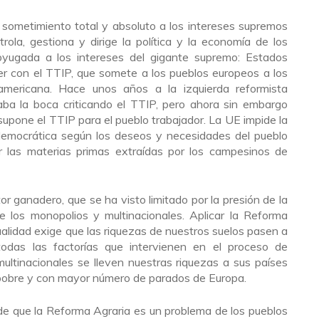
 sometimiento total y absoluto a los intereses supremos
rola, gestiona y dirige la política y la economía de los
yugada a los intereses del gigante supremo: Estados
 con el TTIP, que somete a los pueblos europeos a los
americana. Hace unos años a la izquierda reformista
a la boca criticando el TTIP, pero ahora sin embargo
 supone el TTIP para el pueblo trabajador. La UE impide la
n democrática según los deseos y necesidades del pueblo
ar las materias primas extraídas por los campesinos de
r ganadero, que se ha visto limitado por la presión de la
de los monopolios y multinacionales. Aplicar la Reforma
alidad exige que las riquezas de nuestros suelos pasen a
odas las factorías que intervienen en el proceso de
ultinacionales se lleven nuestras riquezas a sus países
 pobre y con mayor número de parados de Europa.
de que la Reforma Agraria es un problema de los pueblos