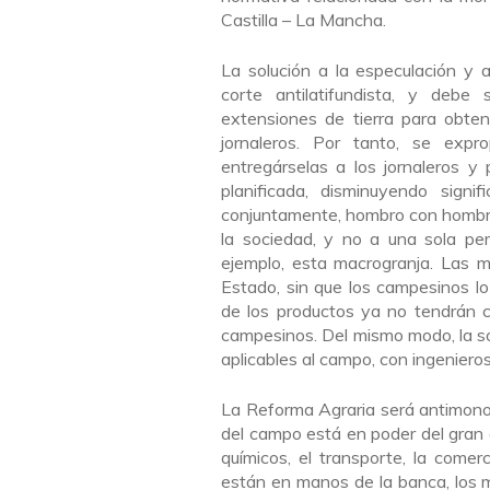
Castilla – La Mancha.
La solución a la especulación y 
corte antilatifundista, y debe
extensiones de tierra para obten
jornaleros. Por tanto, se expro
entregárselas a los jornaleros 
planificada, disminuyendo signi
conjuntamente, hombro con hombro
la sociedad, y no a una sola pe
ejemplo, esta macrogranja. Las m
Estado, sin que los campesinos lo
de los productos ya no tendrán 
campesinos. Del mismo modo, la soc
aplicables al campo, con ingeniero
La Reforma Agraria será antimonop
del campo está en poder del gran ca
químicos, el transporte, la come
están en manos de la banca, los m