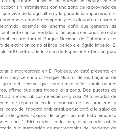
Los capitalistas, ansiosos de obtener la mayor riqueza
e acabar sin miramientos con una zona de la provincia de
, que vive de la agricultura y la ganadería, imponiendo un
naderos no podrán competir, y esto llevará a la ruina a
 deprimida, además del enorme daño que generan las
 ambiente con los vertidos a las aguas cercanas, en este
e también afectará al Parque Nacional de Cabañeros, un
 de extinción como el lince ibérico o el águila imperial. El
 solo 600 metros de la Zona de Especial Protección para
alar la macrogranja en El Robledo, ya está presente en
ambra, muy cercana al Parque Natural de las Lagunas de
 gala del cinismo que caracteriza a los explotadores
varos, afirma que dará trabajo a la zona. Dos puestos de
8.500 metros cúbicos de estiércol y casi 29 toneladas de
emás de repercutir en la economía de los jornaleros y
í como del impacto ambiental, perjudicará a la salud de
isión de gases tóxicos de origen animal. Esta empresa
ciones con 1.990 cerdos cada una, esquivando así la
atoria a la instalación de macrogranjas del gobierno de