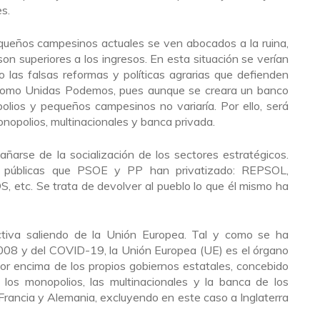
s.
equeños campesinos actuales se ven abocados a la ruina,
son superiores a los ingresos. En esta situación se verían
bo las falsas reformas y políticas agrarias que defienden
 como Unidas Podemos, pues aunque se creara un banco
polios y pequeños campesinos no variaría. Por ello, será
onopolios, multinacionales y banca privada.
arse de la socialización de los sectores estratégicos.
s públicas que PSOE y PP han privatizado: REPSOL,
c. Se trata de devolver al pueblo lo que él mismo ha
tiva saliendo de la Unión Europea. Tal y como se ha
2008 y del COVID-19, la Unión Europea (UE) es el órgano
por encima de los propios gobiernos estatales, concebido
e los monopolios, las multinacionales y la banca de los
rancia y Alemania, excluyendo en este caso a Inglaterra