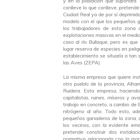
y en la población que supondrá. 
conlleve lo que conlleve, pretend
Ciudad Real ya de por sí deprimida
modelo con el que los pequeños ga
los trabajadores de esta zona
explotaciones masivas en el medio
caso al río Bullaque, pero es qu
lugar reserva de especies en peligro
establecimiento se situaría a tan
las Aves (ZEPA).
La misma empresa que quiere inst
otro pueblo de la provincia, Alh
Ruidera. Esta empresa, haciendo
capitalistas, ruines, míseros y a
trabajo en concreto, a cambio de 
nitrógeno al año. Todo esto, ad
pequeños ganaderos de la zona, as
los vecinos, con la evidente em
pretende construir dos instala
normativa relacionada con la mor