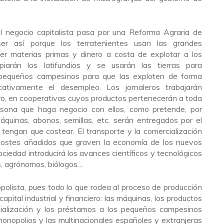
al negocio capitalista pasa por una Reforma Agraria de
 ser así porque los terratenientes usan las grandes
er materias primas y dinero a costa de explotar a los
piarán los latifundios y se usarán las tierras para
y pequeños campesinos para que las exploten de forma
ficativamente el desempleo. Los jornaleros trabajarán
, en cooperativas cuyos productos pertenecerán a toda
rsona que haga negocio con ellos, como pretende, por
áquinas, abonos, semillas, etc. serán entregados por el
 tengan que costear. El transporte y la comercialización
costes añadidos que graven la economía de los nuevos
iedad introducirá los avances científicos y tecnológicos
s, agrónomos, biólogos…
olista, pues todo lo que rodea al proceso de producción
pital industrial y financiero: las máquinas, los productos
rcialización y los préstamos a los pequeños campesinos
onopolios y las multinacionales españoles y extranjeras