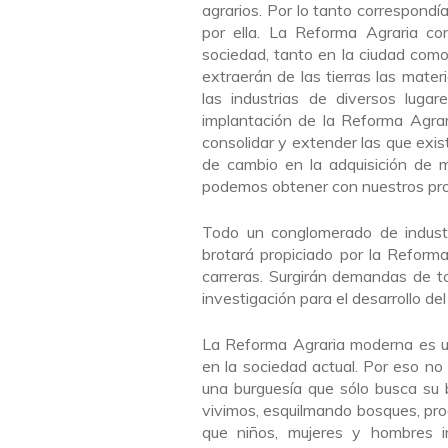
agrarios. Por lo tanto correspondí
por ella. La Reforma Agraria co
sociedad, tanto en la ciudad com
extraerán de las tierras las mater
las industrias de diversos luga
implantación de la Reforma Agrari
consolidar y extender las que ex
de cambio en la adquisición de m
podemos obtener con nuestros prop
Todo un conglomerado de industri
brotará propiciado por la Reforma
carreras. Surgirán demandas de t
investigación para el desarrollo de
La Reforma Agraria moderna es un
en la sociedad actual. Por eso no 
una burguesía que sólo busca su b
vivimos, esquilmando bosques, pro
que niños, mujeres y hombres in