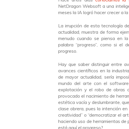
NetDragon Websoft a una inteligenci
meses la IA logró hacer crecer a 
La irrupción de esta tecnología d
actualidad, muestra de forma ejemp
menudo cuando se piensa en la 
palabra “progreso”, como si el d
progreso.
Hay que saber distinguir entre av
avances científicos en la indust
de mayor actualidad, sería imposi
mundo del arte con el software 
explotación y el robo de obras 
provocado el nacimiento de herrami
estética vacía y deslumbrante, qu
clase obrera, pues la intención en
creatividad” o “democratizar el art
haciendo uso de herramientas de 
está aquí el progreso?