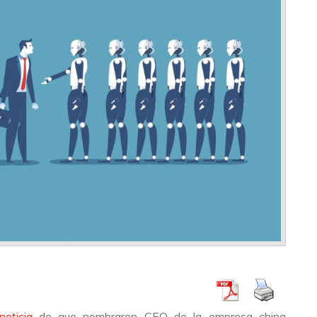
oticia
de que nombraron CEO de la empresa china