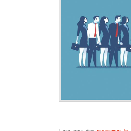
Hace unos días
conocíamos la n