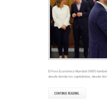
El Foro Económico Mundial (WEF) tambié
desde donde los capitalistas, desde don
CONTINUE READING..