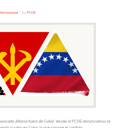
nternacional
by
PCOE
omunicado
¡Manos fuera de Cuba!
, desde el PCOE denunciamos la
evando a cabo en Cuba, lo que supone el capítulo…