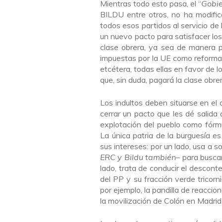
Mientras todo esto pasa, el “
Gobie
BILDU entre otros, no ha modifi
todos esos partidos al servicio de
un nuevo pacto para satisfacer los
clase obrera, ya sea de manera 
impuestas por la UE como reformas 
etcétera, todas ellas en favor de l
que, sin duda, pagará la clase obre
Los indultos deben situarse en el 
cerrar un pacto que les dé salida
explotación del pueblo como fórmu
La única patria de la burguesía es 
sus intereses: por un lado, usa a s
ERC y Bildu también
– para buscar
lado, trata de conducir el descon
del PP y su fracción verde tricor
por ejemplo, la pandilla de reacc
la movilización de Colón en Madrid