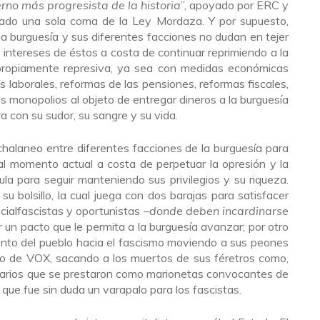
rno más progresista de la historia
”, apoyado por ERC y
cado una sola coma de la Ley Mordaza. Y por supuesto,
 la burguesía y sus diferentes facciones no dudan en tejer
 intereses de éstos a costa de continuar reprimiendo a la
propiamente represiva, ya sea con medidas económicas
laborales, reformas de las pensiones, reformas fiscales,
os monopolios al objeto de entregar dineros a la burguesía
ra con su sudor, su sangre y su vida.
chalaneo entre diferentes facciones de la burguesía para
 al momento actual a costa de perpetuar la opresión y la
la para seguir manteniendo sus privilegios y su riqueza.
su bolsillo, la cual juega con dos barajas para satisfacer
ocialfascistas y oportunistas –
donde deben incardinarse
 un pacto que le permita a la burguesía avanzar; por otro
tento del pueblo hacia el fascismo moviendo a sus peones
nio de VOX, sacando a los muertos de sus féretros como,
ionarios que se prestaron como marionetas convocantes de
 que fue sin duda un varapalo para los fascistas.