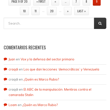
PAGE 9 OF 20
« FIRST
«
…
7
8
9
…
…
10
11
20
»
LAST »
COMENTARIOS RECIENTES
Juan
en
Vox y la defensa del sector primario
craqdi
en
Los que dan lecciones ‘democráticas’ y Venezuela
craqdi
en
¿Quién es Marco Rubio?
craqdi
en
El ABC de la manipulación. Mentiras contra el
camarada Stalin
Loam
en
¿Quién es Marco Rubio?