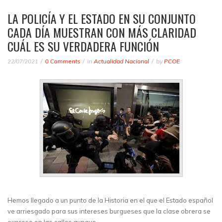
LA POLICÍA Y EL ESTADO EN SU CONJUNTO
CADA DÍA MUESTRAN CON MÁS CLARIDAD
CUÁL ES SU VERDADERA FUNCIÓN
22/07/2021
0 Comments
in
Actualidad Nacional
by
PCOE
Hemos llegado a un punto de la Historia en el que el Estado español
ve arriesgado para sus intereses burgueses que la clase obrera se