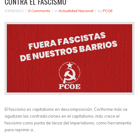
CONTRA EL FASCISMO
03/08/2021
0 Comments
in
Actualidad Nacional
by
PCOE
El fascismo es capitalismo en descomposición. Conforme más se
agudizan las contradicciones en el capitalismo, más crece el
fascismo como punta de lanza del imperialismo, como herramienta
para reprimir a…