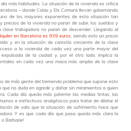
día más habituales. La situación de la vivienda es crítica
Barcelona – donde Colau y Els Comuns llevan gobernando
 uno de los mayores exponentes de esta situación tan
 y precios de la vivienda no paran de subir, los sueldos y
 clase trabajadora no paran de descender. Llegando al
alquiler en Barcelona es 939 euros
, siendo esto un precio
ldo y en la situación de carestía creciente de la clase
 acceso a la vivienda de cada vez una parte mayor del
 expulsada de la ciudad y, por el otro lado, implica la
entales en cada vez una masa más amplia de la clase
ojos de más gente del tremendo problema que supone esto
ma que no duda en agredir y dañar sin miramientos a quien
rera. Cada día queda más patente las medias tintas, las
umos e inefectivos analgésicos para tratar de dilatar el
lación de odio que la situación de sufrimiento hace que
jadora. Y es que cada día que pasa queda más clara la
 o Barbarie!