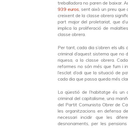
treballadora no paren de baixar. A
939 euros
, sent això un preu que 
creixent de la classe obrera signif
part major del proletariat, que d’
implica la proliferació de malal
classe obrera.
Per tant, cada dia s’obren els ulls
criminal d’aquest sistema que no 
riquesa, a la classe obrera. Cad
reformes no són més que fum i ine
l’esclat d’odi que la situació de p
cada dia que passa queda més clara
La qüestió de l’habitatge és un 
criminal del capitalisme, una manif
del Partit Comunista Obrer de Ca
les organitzacions en defensa de
necessari incidir que les difere
desnonaments, per les pensions p