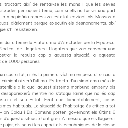
, tractant així de rentar-se les mans i que les seves
uitxades per aquest tema, com si ells no fossin una part
 la maquinària repressiva estatal, enviant als Mossos d
quasi diàriament perquè executin els desnonaments, així
que s’hi resisteixen.
n dur a terme la Plataforma d’Afectades per la Hipoteca,
 Sindicat de Llogateres i Llogaters que van convocar una
strar la repulsa cap a aquesta situació, a aquesta
nt de 1000 persones.
n cas aïllat, ni és la primera víctima empesa al suïcidi o
 criminal ni serà l’última. Es tracta d’un símptoma més de
stenible a la qual aquest sistema moribund empeny als
 desapareixerà mentre no s’ataqui l’arrel que no és cap
lista i el seu Estat. Fent que, lamentablement, casos
més habituals. La situació de l’habitatge és crítica a tot
 – on Colau i Els Comuns porten governant els últims 6
 d’aquesta situació tant greu. A mesura que els lloguers i
e pujar, els sous i les capacitats econòmiques de la classe