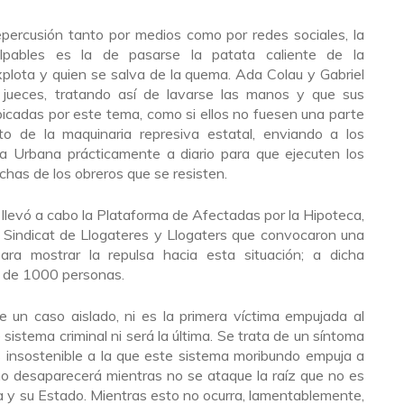
repercusión tanto por medios como por redes sociales, la
ulpables es la de pasarse la patata caliente de la
xplota y quien se salva de la quema. Ada Colau y Gabriel
jueces, tratando así de lavarse las manos y que sus
picadas por este tema, como si ellos no fuesen una parte
to de la maquinaria represiva estatal, enviando a los
a Urbana prácticamente a diario para que ejecuten los
uchas de los obreros que se resisten.
 llevó a cabo la Plataforma de Afectadas por la Hipoteca,
l Sindicat de Llogateres y Llogaters que convocaron una
para mostrar la repulsa hacia esta situación; a dicha
r de 1000 personas.
e un caso aislado, ni es la primera víctima empujada al
e sistema criminal ni será la última. Se trata de un síntoma
 insostenible a la que este sistema moribundo empuja a
no desaparecerá mientras no se ataque la raíz que no es
a y su Estado. Mientras esto no ocurra, lamentablemente,