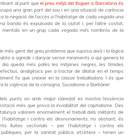
rribant al punt que
el preu mitjà del lloguer a Barcelona és
ocupa una gran part del sou i en una situació de carència
ica la negació de l’accés a l’habitatge de cada vegada una
una banda és expulsada de la ciutat i, per l’altre costat,
ties mentals en un grup cada vegada més nombrós de la
 de més gent del greu problema que suposa això i la lògica
dubta a agredir i danyar sense miraments a qui genera la
a dia queda més palès les mitjanes negres, les tímides
fectius, analgèsics per a tractar de dilatar en el temps
atiment fa que creixer en la classe treballadora. I és que
 la vigència de la consigna: Socialisme o Barbàrie!
dels punts on amb major claredat es mostra l’essència
estació més que prova la inviabilitat del capitalisme. Des
talunya valorem enormement el treball dels militants de
 l’habitatge i contra els desnonaments, no obstant, és
nts lluites sectorials – per l’habitatge i contra els
úbliques, per la sanitat pública, etcètera – tenen un