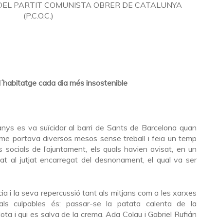
DEL PARTIT COMUNISTA OBRER DE CATALUNYA
(P.C.O.C.)
 l´habitatge cada dia més insostenible
anys es va suïcidar al barri de Sants de Barcelona quan
e portava diversos mesos sense treball i feia un temp
 socials de l’ajuntament, els quals havien avisat, en un
tat al jutjat encarregat del desnonament, el qual va ser
cia i la seva repercussió tant als mitjans com a les xarxes
ipals culpables és: passar-se la patata calenta de la
plota i qui es salva de la crema. Ada Colau i Gabriel Rufián