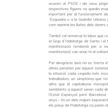
acusen al PSOE i als seus jutges
respectives figures no quedin esq
important per al funcionament de
´Esquadra o a la Guàrdia Urbana 
com reprimir les lluites dels obrers 
També cal remarcar la labor que va
el Grup d´Habitatge de Sants i el
manifestació l’endemà per a mo
manifestació van anar-hi al volta
Per desgràcia això no es tracta d’u
altres penúries per aquest sistema
la situació cada vegada més inso
treballadors, un símptoma que no
altra que el capitalisme monopo
semblants a aquest seran cada dia 
l’Estat Espanyol, però Barcelona
anys – és un dels majors exponents
els preus de l’habitatge no paren d