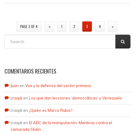
PAGE 3 OF 4
«
1
2
3
4
»
COMENTARIOS RECIENTES
Juan
en
Vox y la defensa del sector primario
craqdi
en
Los que dan lecciones ‘democráticas’ y Venezuela
craqdi
en
¿Quién es Marco Rubio?
craqdi
en
El ABC de la manipulación. Mentiras contra el
camarada Stalin