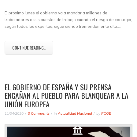
El próximo lunes el gobierno va a mandar a millones de
trabajadores a sus puestos de trabajo cuando el riesgo de contagio,
según todos los expertos, sigue siendo tremendamente alto.…
CONTINUE READING..
EL GOBIERNO DE ESPAÑA Y SU PRENSA
ENGAÑAN AL PUEBLO PARA BLANQUEAR A LA
UNIÓN EUROPEA
11/04/2020
0 Comments
in
Actualidad Nacional
by
PCOE