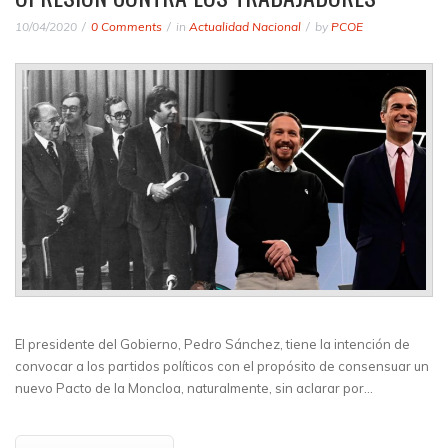
10/04/2020
0 Comments
in
Actualidad Nacional
by
PCOE
El presidente del Gobierno, Pedro Sánchez, tiene la intención de
convocar a los partidos políticos con el propósito de consensuar un
nuevo Pacto de la Moncloa, naturalmente, sin aclarar por…