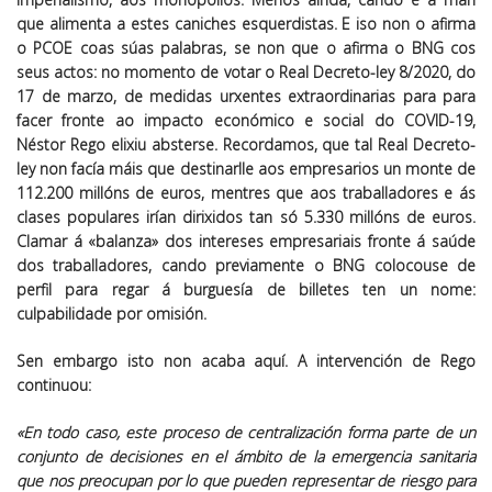
que alimenta a estes caniches esquerdistas. E iso non o afirma
o PCOE coas súas palabras, se non que o afirma o BNG cos
seus actos: no momento de votar o Real Decreto-ley 8/2020, do
17 de marzo, de medidas urxentes extraordinarias para para
facer fronte ao impacto económico e social do COVID-19,
Néstor Rego elixiu absterse. Recordamos, que tal Real Decreto-
ley non facía máis que destinarlle aos empresarios un monte de
112.200 millóns de euros, mentres que aos traballadores e ás
clases populares irían dirixidos tan só 5.330 millóns de euros.
Clamar á «balanza» dos intereses empresariais fronte á saúde
dos traballadores, cando previamente o BNG colocouse de
perfil para regar á burguesía de billetes ten un nome:
culpabilidade por omisión.
Sen embargo isto non acaba aquí. A intervención de Rego
continuou:
«En todo caso, este proceso de centralización forma parte de un
conjunto de decisiones en el ámbito de la emergencia sanitaria
que nos preocupan por lo que pueden representar de riesgo para