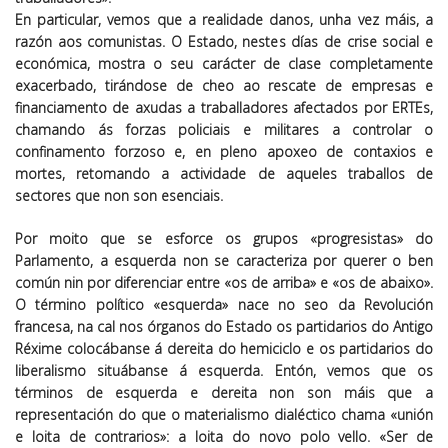
En particular, vemos que a realidade danos, unha vez máis, a
razón aos comunistas. O Estado, nestes días de crise social e
económica, mostra o seu carácter de clase completamente
exacerbado, tirándose de cheo ao rescate de empresas e
financiamento de axudas a traballadores afectados por ERTEs,
chamando ás forzas policiais e militares a controlar o
confinamento forzoso e, en pleno apoxeo de contaxios e
mortes, retomando a actividade de aqueles traballos de
sectores que non son esenciais.
Por moito que se esforce os grupos «progresistas» do
Parlamento, a esquerda non se caracteriza por querer o ben
común nin por diferenciar entre «os de arriba» e «os de abaixo».
O término político «esquerda» nace no seo da Revolución
francesa, na cal nos órganos do Estado os partidarios do Antigo
Réxime colocábanse á dereita do hemiciclo e os partidarios do
liberalismo situábanse á esquerda. Entón, vemos que os
términos de esquerda e dereita non son máis que a
representación do que o materialismo dialéctico chama «unión
e loita de contrarios»: a loita do novo polo vello. «Ser de