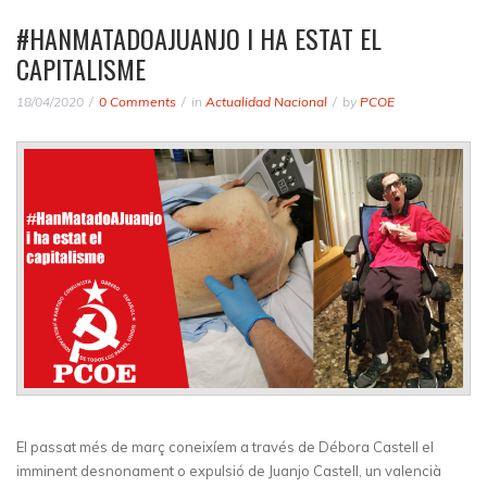
#HANMATADOAJUANJO I HA ESTAT EL
CAPITALISME
18/04/2020
0 Comments
in
Actualidad Nacional
by
PCOE
El passat més de març coneixíem a través de Débora Castell el
imminent desnonament o expulsió de Juanjo Castell, un valencià