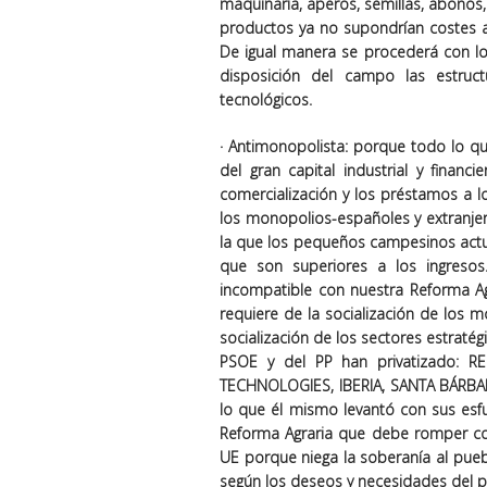
maquinaria, aperos, semillas, abonos, 
productos ya no supondrían costes 
De igual manera se procederá con lo
disposición del campo las estruct
tecnológicos.
·
Antimonopolista
: porque todo lo q
del gran capital industrial y financ
comercialización y los préstamos a 
los monopolios-españoles y extranjer
la que los pequeños campesinos actua
que son superiores a los ingreso
incompatible con nuestra Reforma Agr
requiere de la socialización de los
socialización de los sectores estraté
PSOE y del PP han privatizado: R
TECHNOLOGIES, IBERIA, SANTA BÁRBARA,
lo que él mismo levantó con sus esfu
Reforma Agraria que debe romper co
UE porque niega la soberanía al puebl
según los deseos y necesidades del p