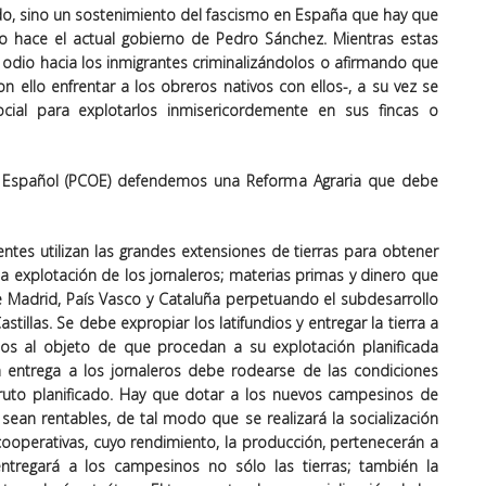
do, sino un sostenimiento del fascismo en España que hay que
o hace el actual gobierno de Pedro Sánchez. Mientras estas
 odio hacia los inmigrantes criminalizándolos o afirmando que
 ello enfrentar a los obreros nativos con ellos-, a su vez se
cial para explotarlos inmisericordemente en sus fincas o
 Español (PCOE) defendemos una Reforma Agraria que debe
ientes utilizan las grandes extensiones de tierras para obtener
a explotación de los jornaleros; materias primas y dinero que
de Madrid, País Vasco y Cataluña perpetuando el subdesarrollo
illas. Se debe expropiar los latifundios y entregar la tierra a
os al objeto de que procedan a su explotación planificada
a entrega a los jornaleros debe rodearse de las condiciones
ruto planificado. Hay que dotar a los nuevos campesinos de
e sean rentables, de tal modo que se realizará la socialización
cooperativas, cuyo rendimiento, la producción, pertenecerán a
ntregará a los campesinos no sólo las tierras; también la