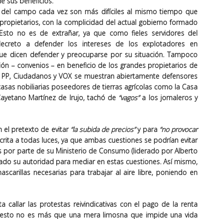
e sus beneficios.
s del campo cada vez son más difíciles al mismo tiempo que
 propietarios, con la complicidad del actual gobierno formado
sto no es de extrañar, ya que como fieles servidores del
decreto a defender los intereses de los explotadores en
que dicen defender y preocuparse por su situación. Tampoco
ión – convenios – en beneficio de los grandes propietarios de
omo PP, Ciudadanos y VOX se muestran abiertamente defensores
 casas nobiliarias poseedores de tierras agrícolas como la Casa
Cayetano Martínez de Irujo, tachó de
“vagos”
a los jornaleros y
 el pretexto de evitar
“la subida de precios”
y para
“no provocar
crita a todas luces, ya que ambas cuestiones se podrían evitar
s por parte de su Ministerio de Consumo (liderado por Alberto
lizado su autoridad para mediar en estas cuestiones. Así mismo,
scarillas necesarias para trabajar al aire libre, poniendo en
a callar las protestas reivindicativas con el pago de la renta
e esto no es más que una mera limosna que impide una vida