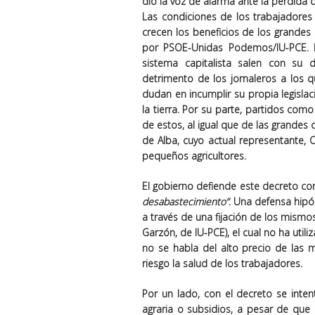
dio la voz de alarma ante la pérdida d
Las condiciones de los trabajadore
crecen los beneficios de los grandes
por PSOE-Unidas Podemos/IU-PCE. E
sistema capitalista salen con su 
detrimento de los jornaleros a los 
dudan en incumplir su propia legislac
la tierra. Por su parte, partidos c
de estos, al igual que de las grandes
de Alba, cuyo actual representante, 
pequeños agricultores.
El gobierno defiende este decreto con
desabastecimiento”
. Una defensa hipó
a través de una fijación de los mismo
Garzón, de IU-PCE), el cual no ha uti
no se habla del alto precio de las ma
riesgo la salud de los trabajadores.
Por un lado, con el decreto se intent
agraria o subsidios, a pesar de qu