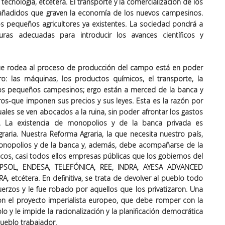
tecnología, etcétera. El transporte y la comercialización de los
añadidos que graven la economía de los nuevos campesinos.
s pequeños agricultores ya existentes. La sociedad pondrá a
uras adecuadas para introducir los avances científicos y
ue rodea al proceso de producción del campo está en poder
iero: las máquinas, los productos químicos, el transporte, la
los pequeños campesinos; ergo están a merced de la banca y
os-que imponen sus precios y sus leyes. Esta es la razón por
les se ven abocados a la ruina, sin poder afrontar los gastos
s. La existencia de monopolios y de la banca privada es
aria. Nuestra Reforma Agraria, la que necesita nuestro país,
 monopolios y de la banca y, además, debe acompañarse de la
gicos, casi todos ellos empresas públicas que los gobiernos del
EPSOL, ENDESA, TELEFÓNICA, REE, INDRA, AYESA ADVANCED
 etcétera. En definitiva, se trata de devolver al pueblo todo
erzos y le fue robado por aquellos que los privatizaron. Una
n el proyecto imperialista europeo, que debe romper con la
o y le impide la racionalización y la planificación democrática
ueblo trabajador.