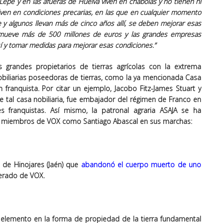
Lepe y en las afueras de Huelva viven en chabolas y no tienen ni
o; viven en condiciones precarias, en las que en cualquier momento
re y algunos llevan más de cinco años allí, se deben mejorar esas
sa mueve más de 500 millones de euros y las grandes empresas
 y tomar medidas para mejorar esas condiciones.”
s grandes propietarios de tierras agrícolas con la extrema
nobiliarias poseedoras de tierras, como la ya mencionada Casa
 franquista. Por citar un ejemplo, Jacobo Fitz-James Stuart y
e tal casa nobiliaria, fue embajador del régimen de Franco en
 franquistas. Así mismo, la patronal agraria ASAJA se ha
e miembros de VOX como Santiago Abascal en sus marchas:
 de Hinojares (Jaén) que
abandonó el cuerpo muerto de uno
erado de VOX.
un elemento en la forma de propiedad de la tierra fundamental