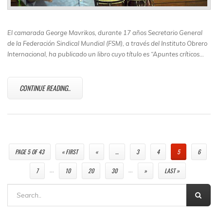
El camarada George Mavrikos, durante 17 años Secretario General
de la Federación Sindical Mundial (FSM), a través del Instituto Obrero
Internacional, ha publicado un libro cuyo título es “
Apuntes críticos…
CONTINUE READING..
PAGE 5 OF 43
« FIRST
«
…
3
4
5
6
…
…
7
10
20
30
»
LAST »