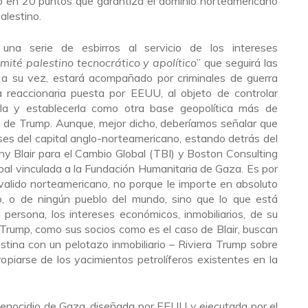
do en 20 puntos que garantiza el dominio norteamericano
alestino.
a serie de esbirros al servicio de los intereses
mité palestino tecnocrático y apolítico
” que seguirá las
 a su vez, estará acompañado por criminales de guerra
reaccionaria puesta por EEUU, al objeto de controlar
la y establecerla como otra base geopolítica más de
n de Trump. Aunque, mejor dicho, deberíamos señalar que
eses del capital anglo-norteamericano, estando detrás del
ony Blair para el Cambio Global (TBI) y Boston Consulting
bal vinculada a la Fundación Humanitaria de Gaza. Es por
 valido norteamericano, no porque le importe en absoluto
no, o de ningún pueblo del mundo, sino que lo que está
persona, los intereses económicos, inmobiliarios, de su
 Trump, como sus socios como es el caso de Blair, buscan
tina con un pelotazo inmobiliario – Riviera Trump sobre
opiarse de los yacimientos petrolíferos existentes en la
 genocidio de Gaza, diseñada por EEUU y ejecutada por el