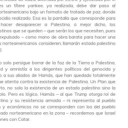
es un títere yankee, ya realizada, debe dar paso al
norteamericano bajo un formato de tratado de paz, donde
idio realizado. Esa es la pantalla que corresponde para
acer desaparecer a Palestina, o mejor dicho, los
stinos que se queden – que serán los que necesiten, pues
o expulsado – como mano de obra barata para hacer una
os norteamericanos consideren, llamarán estado palestino
).
 solo persigue borrar de la faz de la Tierra a Palestina,
d y amnistía a los dirigentes políticos del genocida y
omo a sus aliados de Hamás, que han quedado totalmente
ue atenta contra la existencia de Palestina. Un Plan que
to, no solo la existencia de un estado palestino sino la
blo. Pero es lógico, Hamás – al que Trump otorga rol de
stino y su resistencia armada – ni representa al pueblo
cos y económicos no se corresponden con los del pueblo
amado norteamericano en la zona – recordemos que Israel
ones con Catar.