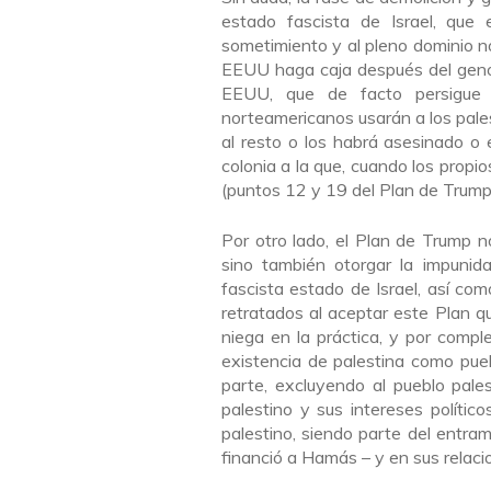
estado fascista de Israel, que 
sometimiento y al pleno dominio 
EEUU haga caja después del genoc
EEUU, que de facto persigue h
norteamericanos usarán a los pale
al resto o los habrá asesinado 
colonia a la que, cuando los propi
(puntos 12 y 19 del Plan de Trump
Por otro lado, el Plan de Trump no
sino también otorgar la impunida
fascista estado de Israel, así c
retratados al aceptar este Plan q
niega en la práctica, y por comple
existencia de palestina como pue
parte, excluyendo al pueblo pale
palestino y sus intereses políti
palestino, siendo parte del entr
financió a Hamás – y en sus relaci