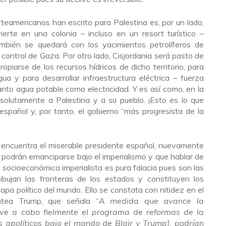
orteamericanos han escrito para Palestina es, por un lado,
rte en una colonia – incluso en un resort turístico –
bién se quedará con los yacimientos petrolíferos de
ontrol de Gaza. Por otro lado, Cisjordania será pasto de
ropiarse de los recursos hídricos de dicho territorio, para
ua y para desarrollar infraestructura eléctrica – fuerza
tanto agua potable como electricidad. Y es así como, en la
absolutamente a Palestina y a su pueblo. ¡Esto es lo que
español y, por tanto, el gobierno “más progresista de la
se encuentra el miserable presidente español, nuevamente
podrán emanciparse bajo el imperialismo y que hablar de
socioeconómica imperialista es pura falacia pues son las
dibujan las fronteras de los estados y constituyen los
pa político del mundo. Ello se constata con nitidez en el
ntea Trump, que señala “
A medida que avance la
eve a cabo fielmente el programa de reformas de la
s apolíticos bajo el mando de Blair y Trump], podrían