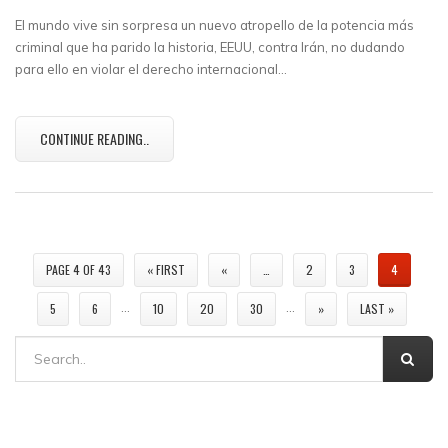
El mundo vive sin sorpresa un nuevo atropello de la potencia más
criminal que ha parido la historia, EEUU, contra Irán, no dudando
para ello en violar el derecho internacional…
CONTINUE READING..
PAGE 4 OF 43
« FIRST
«
…
2
3
4
…
…
5
6
10
20
30
»
LAST »