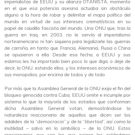
imperialistas de EEUU y su alianza OTANISTA, momento
en el que esa potencia asesina actuaba sin obstáculo
alguno a la hora de robar y delimitar el mapa político del
mundo en virtud de sus intereses crematísticos en su
papel de caudillo fascista del mundo. Una ONU que, tras la
guerra en Iraq, en 2003, no le servía al imperialismo
norteamericano ni tan siquiera para legalizarle las guerras
de carroña, en tanto que Francia, Alemania, Rusia o China
se opusieron a ella. Desde esa fecha, a EEUU y sus
esbirros les ha importado bien poco lo que diga, o deje de
decir, la ONU, estando ellos, y los intereses económicos de
sus monopolios, por encima de todos y de todo.
Por más que la Asamblea General de la ONU exija el fin del
bloqueo genocida contra Cuba, EEUU omite e incumple por
sistema lo que la mayoría de los estados que conforman
dicha Asamblea General votan, demostrándose la
naturaleza reaccionaria de aquellos que dicen ser los
adalides de la “
democracia
” y de la “
libertad
”, así como la
inutilidad – salvo en lo simbólico – de la ONU. Estos
reaccionarios que son los que exigen los estándares