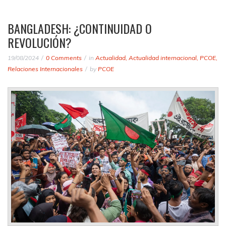
BANGLADESH: ¿CONTINUIDAD O
REVOLUCIÓN?
19/08/2024
0 Comments
in
Actualidad
,
Actualidad internacional
,
PCOE
,
Relaciones Internacionales
by
PCOE