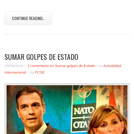
CONTINUE READING..
SUMAR GOLPES DE ESTADO
18/09/2024
1 comentario
en Sumar golpes de Estado
in
Actualidad
internacional
by
PCOE