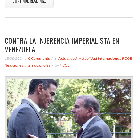
CONTINUE READING..
CONTRA LA INJERENCIA IMPERIALISTA EN
VENEZUELA
15/09/2024
0 Comments
in
Actualidad
,
Actualidad internacional
,
PCOE
,
Relaciones Internacionales
by
PCOE