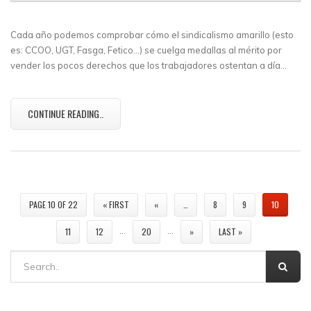
Cada año podemos comprobar cómo el sindicalismo amarillo (esto
es: CCOO, UGT, Fasga, Fetico…) se cuelga medallas al mérito por
vender los pocos derechos que los trabajadores ostentan a día…
CONTINUE READING..
PAGE 10 OF 22
« FIRST
«
…
8
9
10
…
…
11
12
20
»
LAST »