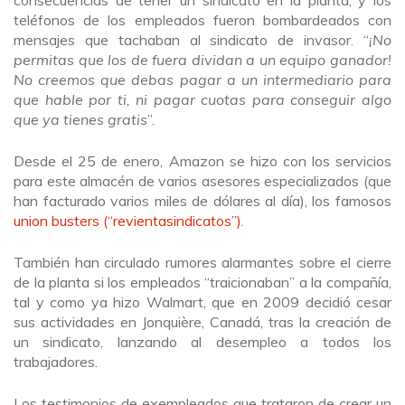
consecuencias de tener un sindicato en la planta, y los
teléfonos de los empleados fueron bombardeados con
mensajes que tachaban al sindicato de invasor. “
¡No
permitas que los de fuera dividan a un equipo ganador!
No creemos que debas pagar a un intermediario para
que hable por ti, ni pagar cuotas para conseguir algo
que ya tienes gratis
”.
Desde el 25 de enero, Amazon se hizo con los servicios
para este almacén de varios asesores especializados (que
han facturado varios miles de dólares al día), los famosos
union busters (“revientasindicatos”)
.
También han circulado rumores alarmantes sobre el cierre
de la planta si los empleados “traicionaban” a la compañía,
tal y como ya hizo Walmart, que en 2009 decidió cesar
sus actividades en Jonquière, Canadá, tras la creación de
un sindicato, lanzando al desempleo a todos los
trabajadores.
Los testimonios de exempleados que trataron de crear un