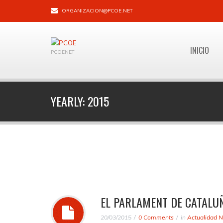
ORGANIZACION@PCOE.NET
INICIO
PCOENET
YEARLY:
2015
EL PARLAMENT DE CATALU
20/03/2015
0 Comments
in
Actualidad N