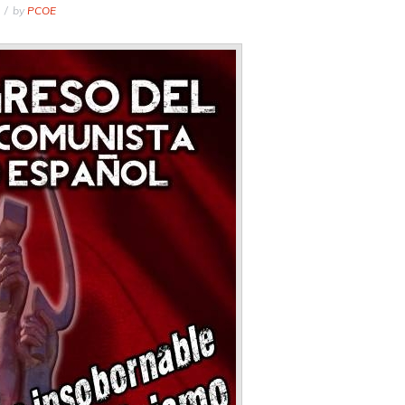
by
PCOE