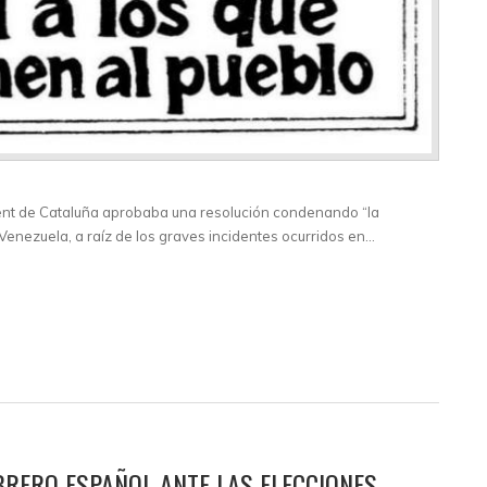
ment de Cataluña aprobaba una resolución condenando “la
enezuela, a raíz de los graves incidentes ocurridos en…
BRERO ESPAÑOL ANTE LAS ELECCIONES