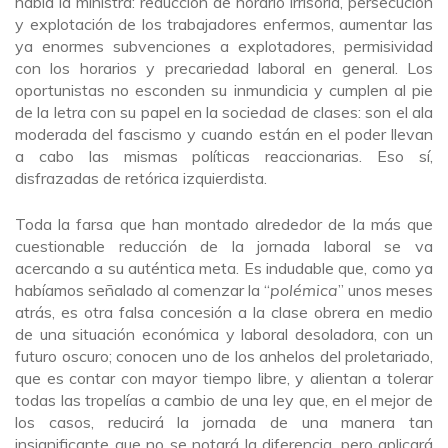
habla la ministra: reducción de horario irrisoria, persecución
y explotación de los trabajadores enfermos, aumentar las
ya enormes subvenciones a explotadores, permisividad
con los horarios y precariedad laboral en general. Los
oportunistas no esconden su inmundicia y cumplen al pie
de la letra con su papel en la sociedad de clases: son el ala
moderada del fascismo y cuando están en el poder llevan
a cabo las mismas políticas reaccionarias. Eso sí,
disfrazadas de retórica izquierdista.
Toda la farsa que han montado alrededor de la más que
cuestionable reducción de la jornada laboral se va
acercando a su auténtica meta. Es indudable que, como ya
habíamos señalado al comenzar la “
polémica
” unos meses
atrás, es otra falsa concesión a la clase obrera en medio
de una situación económica y laboral desoladora, con un
futuro oscuro; conocen uno de los anhelos del proletariado,
que es contar con mayor tiempo libre, y alientan a tolerar
todas las tropelías a cambio de una ley que, en el mejor de
los casos, reducirá la jornada de una manera tan
insignificante que no se notará la diferencia, pero aplicará