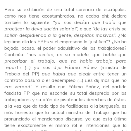
Pero su exhibición de una total carencia de escrúpulos,
como nos tiene acostumbrados, no acaba ahí; declara
también lo siguiente: “
ya nos decían que había que
practicar la devaluación salarial”,
o que
“de las crisis se
salían despidiendo a la gente, despidos masivos”.
¿No
legitima ella los EREs si el empresario lo “justifica”? ¿No ha
bajado, acaso, el poder adquisitivo de los trabajadores?
Continúa:
“nos decían, en su modelo, que había que
precarizar el trabajo, que no había trabajo para
repartir (…) ya nos dijo Fátima Báñez
(ministra de
Trabajo del PP)
que había que elegir entre tener un
contrato basura o el desempleo (…) Les dijimos que no
era verdad”.
Y resulta que Fátima Báñez, del partido
fascista PP que no esconde su total desprecio por los
trabajadores y su afán de pisotear los derechos de éstos,
a la vez que da todo tipo de facilidades a la burguesía, es
más honesta que la actual ministra de Trabajo que ha
pronunciado el mencionado discurso, ya que esta última
tiene exactamente el mismo rol e intenciones que la