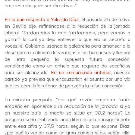
empresarios y de ser directivos”.
En lo que respecta a Yolanda Díaz
, el pasado 25 de mayo
en Sevilla dijo, refiriéndose a la reducción de la jornada
laboral,
“tardaremos lo que tardaremos, pero vamos a
ganar”,
lo cual ya deja entrever lo que era un secreto a
voces: el Gobierno, usando la palabrería para amansar a la
clase obrera, colmará de ventajas a los burgueses y llenará
de letra pequeña la supuesta futura concesión,
vendiéndola como un anhelo que requiere de sacrificios
para ser alcanzado.
En un comunicado anterior
, nuestro
partido ya preveía que encauzarían el asunto por una vía
que les permitiría rellenar de ponzoña la falsa concesión.
La ministra pregunta
“por qué razón emplean tanto
empeño en oponerse a la reducción de la jornada si ya
en nuestro país la media se sitúa en 38,2 horas”.
La
pregunta sería: habiendo una diferencia tan insignificante
entre esa cifra y 37,5 horas, según lo que expone Díaz,
¿por qué lo vende como un gran cambio si es, según ella,