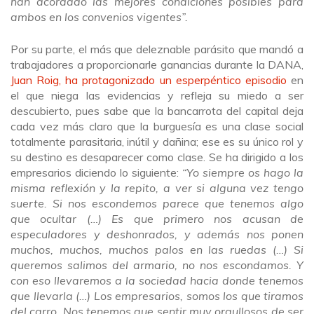
han acordado las mejores condiciones posibles para
ambos en los convenios vigentes”.
Por su parte, el más que deleznable parásito que mandó a
trabajadores a proporcionarle ganancias durante la DANA,
Juan Roig, ha protagonizado un esperpéntico episodio
en
el que niega las evidencias y refleja su miedo a ser
descubierto, pues sabe que la bancarrota del capital deja
cada vez más claro que la burguesía es una clase social
totalmente parasitaria, inútil y dañina; ese es su único rol y
su destino es desaparecer como clase. Se ha dirigido a los
empresarios diciendo lo siguiente:
“Yo siempre os hago la
misma reflexión y la repito, a ver si alguna vez tengo
suerte. Si nos escondemos parece que tenemos algo
que ocultar (…) Es que primero nos acusan de
especuladores y deshonrados, y además nos ponen
muchos, muchos, muchos palos en las ruedas (…) Si
queremos salimos del armario, no nos escondamos. Y
con eso llevaremos a la sociedad hacia donde tenemos
que llevarla (…) Los empresarios, somos los que tiramos
del carro. Nos tenemos que sentir muy orgullosos de ser