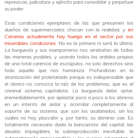
represivas, judicatura y ejército para consolidar y perpetuar
su poder.
Esas condiciones ejemplares de las que presumen los
dueños de supermercados chocan con la realidad, y
en
Canarias actualmente hay huelga en el sector por sus
miserables condiciones
. No es la primera ni será la última.
La burguesía y sus mamporreros nos arrebatan de todas
las maneras posibles, y usando todos los ardides propios
de una total carencia de escrúpulos, no solo derechos sino
todo aquello que nos humaniza. Profundizan en la
atomización del proletariado porque es indispensable que
el obrero no conozca la raíz de los problemas, que es el
criminal sistema capitalista. La burguesía debe optar,
irremediablemente, por aplastar poco a poco a los obreros
en un intento de aislar y acorralar completamente al
soporte de su sistema, que son los asalariados, sin los
cuales no hay plusvalor y, por tanto, su dominio cae. Es
totalmente necesario dada la bancarrota del capital, las
deudas impagables, la sobreproducción inevitable, la
automatización imprescindible y las guerras inherentes al