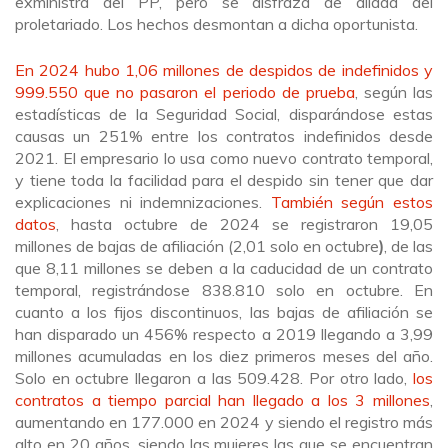
exministra del PP, pero se disfraza de aliada del
proletariado. Los hechos desmontan a dicha oportunista.
En 2024 hubo 1,06 millones de despidos de indefinidos y
999.550 que no pasaron el periodo de prueba
, según las
estadísticas de la Seguridad Social, disparándose estas
causas un 251% entre los contratos indefinidos desde
2021. El empresario lo usa como nuevo contrato temporal,
y tiene toda la facilidad para el despido sin tener que dar
explicaciones ni indemnizaciones.
También según estos
datos
, hasta octubre de 2024 se registraron 19,05
millones de bajas de afiliación (2,01 solo en octubre
)
, de las
que 8,11 millones se deben a la caducidad de un contrato
temporal, registrándose 838.810 solo en octubre. En
cuanto a los fijos discontinuos, las bajas de afiliación se
han disparado un 456% respecto a 2019 llegando a 3,99
millones acumuladas en los diez primeros meses del año.
Solo en octubre llegaron a las 509.428. Por otro lado,
los
contratos a tiempo parcial han llegado a los 3 millones
,
aumentando en 177.000 en 2024 y siendo el registro más
alto en 20 años, siendo las mujeres las que se encuentran