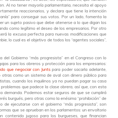
en. Al no tener mayoría parlamentaria, necesita el apoyo
rtamente reaccionarios, y declara que tiene la intención
anía” para conseguir sus votos. Por un lado, fomenta la
er un sujeto pasivo que debe atenerse a lo que digan los
ando como legítimo el deseo de los empresarios. Por otro
 será la excusa perfecta para nuevas modificaciones que
bie, lo cual es el objetivo de todos los “agentes sociales”,
za del Gobierno “más progresista” en el Congreso con lo
gajas para los obreros y protección para los empresarios:
ido que negociar con Junts
para poder sacarla adelante,
otras como un sistema de aval con dinero público para
tistas, cuando los inquilinos ya no puedan pagar su casa
s problemas que padece la clase obrera, así que, con esta
la demanda. Podemos estar seguros de que se cumplirá
erés burgués, pero otras como la enésima “prohibición” de
o de ejecutarse con el gobierno “más progresista”, son
formas que se aprueban en los parlamentos: un envoltorio
 un contenido jugoso para los burgueses, que financian