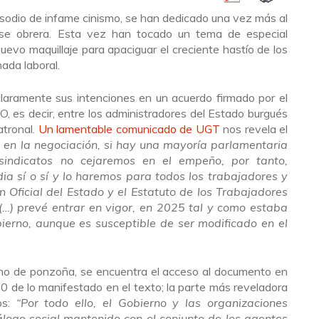
isodio de infame cinismo, se han dedicado una vez más al
clase obrera. Esta vez han tocado un tema de especial
evo maquillaje para apaciguar el creciente hastío de los
nada laboral.
laramente sus intenciones en un acuerdo firmado por el
, es decir, entre los administradores del Estado burgués
atronal.
Un lamentable comunicado de UGT
nos revela el
e en la negociación, si hay una mayoría parlamentaria
 sindicatos no cejaremos en el empeño, por tanto,
ia sí o sí y lo haremos para todos los trabajadores y
n Oficial del Estado y el Estatuto de los Trabajadores
…) prevé entrar en vigor, en 2025 tal y como estaba
erno, aunque es susceptible de ser modificado en el
leno de ponzoña, se encuentra el acceso al documento en
10 de lo manifestado en el texto; la parte más reveladora
os:
“Por todo ello, el Gobierno y las organizaciones
iálogo social mantenido con el conjunto de los agentes