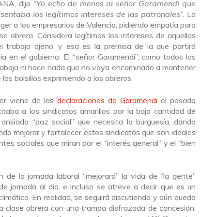
ANA, dijo
“Yo echo de menos al señor Garamendi que
sentaba los legítimos intereses de las patronales”.
La
ger a los empresarios de Valencia, pidiendo empatía para
ase obrera. Considera legítimos los intereses de aquellos
l trabajo ajeno, y esa es la premisa de la que partirá
ía en el gobierno. El “señor Garamendi”, como todos los
trabaja ni hace nada que no vaya encaminado a mantener
 los bolsillos exprimiendo a los obreros.
or viene de las
declaraciones de Garamendi
el pasado
itaba a los sindicatos amarillos por la baja cantidad de
n ansiada “paz social” que necesita la burguesía, dando
ndo mejorar y fortalecer estos sindicatos que son ideales
tes sociales que miran por el “interés general” y el “bien
 de la jornada laboral “mejorará” la vida de “la gente”
 jornada al día, e incluso se atreve a decir que es un
climático. En realidad, se seguirá discutiendo y aún queda
la clase obrera con una trampa disfrazada de concesión,