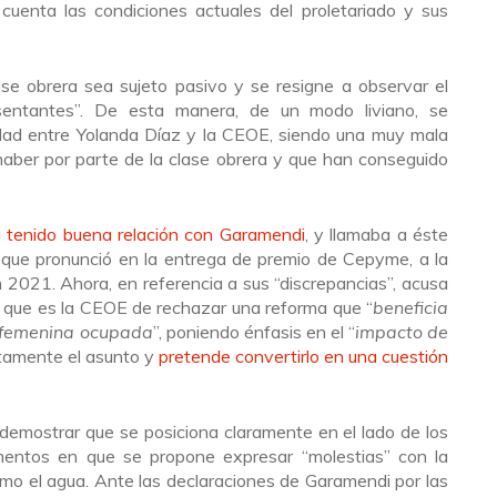
 cuenta las condiciones actuales del proletariado y sus
e obrera sea sujeto pasivo y se resigne a observar el
esentantes”. De esta manera, de un modo liviano, se
idad entre Yolanda Díaz y la CEOE, siendo una muy mala
 haber por parte de la clase obrera y que han conseguido
 tenido buena relación con Garamendi
, y llamaba a éste
o que pronunció en la entrega de premio de Cepyme, a la
n 2021. Ahora, en referencia a sus “discrepancias”, acusa
os que es la CEOE de rechazar una reforma que “
beneficia
 femenina ocupada
”, poniendo énfasis en el “
impacto de
etamente el asunto y
pretende convertirlo en una cuestión
demostrar que se posiciona claramente en el lado de los
omentos en que se propone expresar “molestias” con la
como el agua. Ante las declaraciones de Garamendi por las