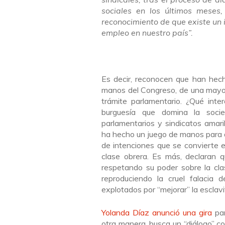
sociales en los últimos meses, 
reconocimiento de que existe un 
empleo en nuestro país”.
Es decir, reconocen que han hec
manos del Congreso, de una mayor
trámite parlamentario. ¿Qué int
burguesía que domina la socie
parlamentarios y sindicatos amar
ha hecho un juego de manos para d
de intenciones que se convierte e
clase obrera. Es más, declaran q
respetando su poder sobre la clas
reproduciendo la cruel falacia
explotados por “mejorar” la esclavi
Yolanda Díaz anunció una gira
pa
otra manera, busca un “diálogo” co