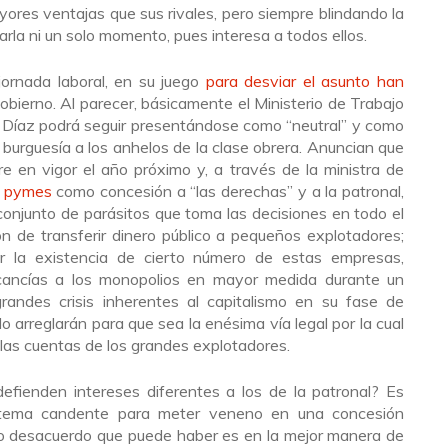
yores ventajas que sus rivales, pero siempre blindando la
la ni un solo momento, pues interesa a todos ellos.
jornada laboral, en su juego
para desviar el asunto han
obierno. Al parecer, básicamente el Ministerio de Trabajo
 Díaz podrá seguir presentándose como “neutral” y como
a burguesía a los anhelos de la clase obrera. Anuncian que
re en vigor el año próximo y, a través de la ministra de
a pymes
como concesión a “las derechas” y a la patronal,
l conjunto de parásitos que toma las decisiones en todo el
ión de transferir dinero público a pequeños explotadores;
r la existencia de cierto número de estas empresas,
ancías a los monopolios en mayor medida durante un
grandes crisis inherentes al capitalismo en su fase de
o arreglarán para que sea la enésima vía legal por la cual
a las cuentas de los grandes explotadores.
defienden intereses diferentes a los de la patronal? Es
tema candente para meter veneno en una concesión
nico desacuerdo que puede haber es en la mejor manera de