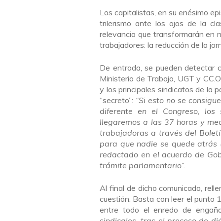
Los capitalistas, en su enésimo ep
trilerismo ante los ojos de la 
relevancia que transformarán en nu
trabajadores: la reducción de la jor
De entrada, se pueden detectar c
Ministerio de Trabajo, UGT y CC.OO
y los principales sindicatos de la p
“secreto”:
“Si esto no se consigu
diferente en el Congreso, los
llegaremos a las 37 horas y med
trabajadoras a través del Boletí
para que nadie se quede atrás (
redactado en el acuerdo de Gobi
trámite parlamentario”.
Al final de dicho comunicado, rel
cuestión. Basta con leer el punto 
entre todo el enredo de engañ
sindicales, tras el proceso de d