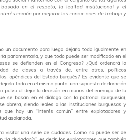
basado en el respeto, la lealtad institucional y el
interés común por mejorar las condiciones de trabajo y
ho un documento para luego dejarlo todo igualmente en
ía parlamentaria, y que todo puede ser modificado en el
ereses se defienden en el Congreso? ¿Qué ordenará la
dad de clases a través de, entre otros, políticos
illos, apéndices del Estado burgués? Es evidente que se
ejarlo todo en el mismo punto; una supuesta declaración
n polvo al dejar la decisión en manos del enemigo de la
ue se basan en el diálogo con la patronal (burguesía),
e obrera, siendo leales a las instituciones burguesas y
 de que hay un “interés común” entre explotadores y
tud asalariada.
ra visitar una serie de ciudades. Como no puede ser de
n “la ciudadanía”, es decir, los explotadores, que también