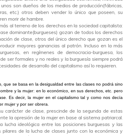
 unos son dueños de los medios de producción(fábricas,
erras, etc.) otros deben vender lo único que poseen, su
eren morir de hambre.
s al terreno de los derechos en la sociedad capitalista:
clase dominante(burgueses) gozan de todos los derechos
ación de clase, otros del único derecho que gozan es el
roducir mayores ganancias al patrón. Incluso en la más
burguesas, en regímenes de democracia-burguesa, los
de ser formales y no reales y la burguesía siempre podrá
cesidades de desarrollo del capitalismo así lo requieren.
o, que se basa en la desigualdad entre las clases no podrá sino
ombre y la mujer: en lo económico, en sus derechos, etc. pero
se. Es decir, la mujer en el capitalismo tal y como nos decía
r mujer y por ser obrera.
u carácter de clase, prescinde de la segunda de estas
e la opresión de la mujer en base al sistema patriarcal.
a lucha ideológica entre las posiciones burguesas y las
s pilares de la lucha de clases junto con la económica y