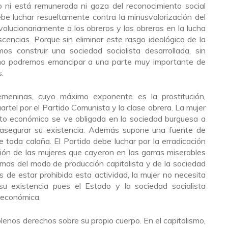
go ni está remunerada ni goza del reconocimiento social
ebe luchar resueltamente contra la minusvalorización del
olucionariamente a los obreros y las obreras en la lucha
scencias. Porque sin eliminar este rasgo ideológico de la
s construir una sociedad socialista desarrollada, sin
n no podremos emancipar a una parte muy importante de
.
emeninas, cuyo máximo exponente es la prostitución,
rtel por el Partido Comunista y la clase obrera. La mujer
to económico se ve obligada en la sociedad burguesa a
a asegurar su existencia. Además supone una fuente de
 toda calaña. El Partido debe luchar por la erradicación
ación de las mujeres que cayeron en las garras miserables
imas del modo de producción capitalista y de la sociedad
 de estar prohibida esta actividad, la mujer no necesita
su existencia pues el Estado y la sociedad socialista
 económica.
enos derechos sobre su propio cuerpo. En el capitalismo,