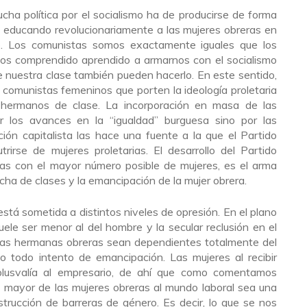
lucha política por el socialismo ha de producirse de forma
, educando revolucionariamente a las mujeres obreras en
mo. Los comunistas somos exactamente iguales que los
os comprendido aprendido a armarnos con el socialismo
de nuestra clase también pueden hacerlo. En este sentido,
 comunistas femeninos que porten la ideología proletaria
 hermanos de clase. La incorporación en masa de las
r los avances en la “igualdad” burguesa sino por las
ón capitalista las hace una fuente a la que el Partido
irse de mujeres proletarias. El desarrollo del Partido
las con el mayor número posible de mujeres, es el arma
ucha de clases y la emancipación de la mujer obrera.
está sometida a distintos niveles de opresión. En el plano
uele ser menor al del hombre y la secular reclusión en el
as hermanas obreras sean dependientes totalmente del
o todo intento de emancipación. Las mujeres al recibir
plusvalía al empresario, de ahí que como comentamos
 mayor de las mujeres obreras al mundo laboral sea una
trucción de barreras de género. Es decir, lo que se nos