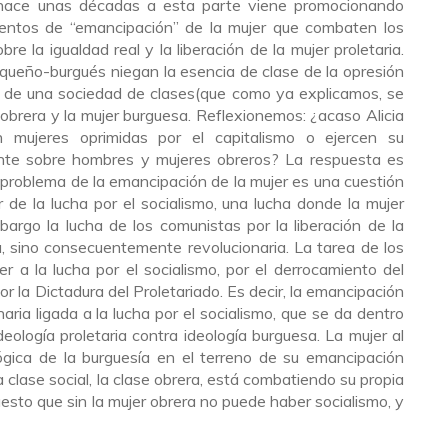
de hace unas décadas a esta parte viene promocionando
mientos de “emancipación” de la mujer que combaten los
e la igualdad real y la liberación de la mujer proletaria.
queño-burgués niegan la esencia de clase de la opresión
ro de una sociedad de clases(que como ya explicamos, se
 obrera y la mujer burguesa. Reflexionemos: ¿acaso Alicia
 mujeres oprimidas por el capitalismo o ejercen su
ente sobre hombres y mujeres obreros? La respuesta es
l problema de la emancipación de la mujer es una cuestión
de la lucha por el socialismo, una lucha donde la mujer
argo la lucha de los comunistas por la liberación de la
a, sino consecuentemente revolucionaria. La tarea de los
r a la lucha por el socialismo, por el derrocamiento del
r la Dictadura del Proletariado. Es decir, la emancipación
aria ligada a la lucha por el socialismo, que se da dentro
deología proletaria contra ideología burguesa. La mujer al
lógica de la burguesía en el terreno de su emancipación
lase social, la clase obrera, está combatiendo su propia
esto que sin la mujer obrera no puede haber socialismo, y