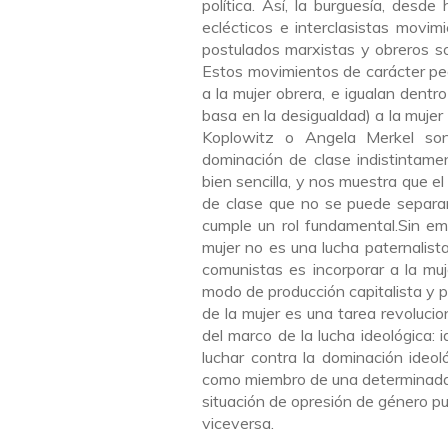
política. Así, la burguesía, des
eclécticos e interclasistas movi
postulados marxistas y obreros sobr
Estos movimientos de carácter pe
a la mujer obrera, e igualan dent
basa en la desigualdad) a la mujer
Koplowitz o Angela Merkel son
dominación de clase indistintam
bien sencilla, y nos muestra que e
de clase que no se puede separar 
cumple un rol fundamental.Sin emb
mujer no es una lucha paternalist
comunistas es incorporar a la muje
modo de producción capitalista y po
de la mujer es una tarea revolucion
del marco de la lucha ideológica: i
luchar contra la dominación ideo
como miembro de una determinada c
situación de opresión de género pu
viceversa.