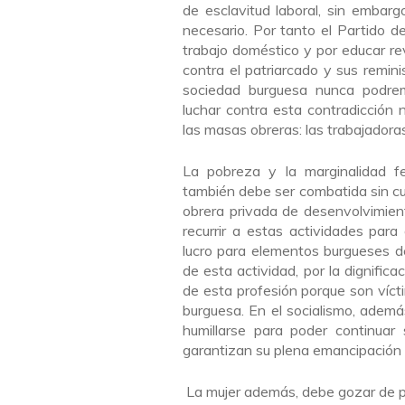
de esclavitud laboral, sin embar
necesario. Por tanto el Partido d
trabajo doméstico y por educar rev
contra el patriarcado y sus remini
sociedad burguesa nunca podremo
luchar contra esta contradicció
las masas obreras: las trabajadoras
La pobreza y la marginalidad f
también debe ser combatida sin cua
obrera privada de desenvolvimien
recurrir a estas actividades par
lucro para elementos burgueses de
de esta actividad, por la dignific
de esta profesión porque son víct
burguesa. En el socialismo, además
humillarse para poder continuar 
garantizan su plena emancipación
La mujer además, debe gozar de pl