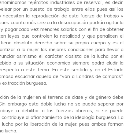
nominamos “ejércitos industriales de reserva”, es decir,
elear por un puesto de trabajo entre ellos pues así los
 necesitan la reproducción de esta fuerza de trabajo y
ues cuanto más crezca la desocupación podrán agitar la
 y pagar cada vez menores salarios con el fin de obtener
ten leyes que controlen la natalidad y que penalicen el
r tiene absoluto derecho sobre su propio cuerpo y es el
antizar a la mujer las mejores condiciones para llevar a
nciar asimismo el carácter clasista de la lucha por el
ebido a su situación económica siempre podrá eludir la
 respecto a este tema. En este sentido y en el Estado
amoso escuchar aquello de “van a Londres de compras”,
e extracción burguesa.
ión de la mujer en el terreno de clase y de género debe
 Sin embargo esta doble lucha no se puede separar por
ibuye a debilitar a las fuerzas obreras, ni se puede
s contribuye al afianzamiento de la ideología burguesa. La
a lucha por la liberación de la mujer, pues ambas forman
a lucha.