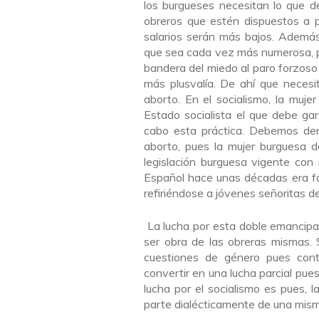
los burgueses necesitan lo que de
obreros que estén dispuestos a p
salarios serán más bajos. Además
que sea cada vez más numerosa, p
bandera del miedo al paro forzoso
más plusvalía. De ahí que necesi
aborto. En el socialismo, la muje
Estado socialista el que debe gar
cabo esta práctica. Debemos denu
aborto, pues la mujer burguesa d
legislación burguesa vigente con
Español hace unas décadas era f
refiriéndose a jóvenes señoritas d
La lucha por esta doble emancipac
ser obra de las obreras mismas.
cuestiones de género pues contr
convertir en una lucha parcial pue
lucha por el socialismo es pues, l
parte dialécticamente de una mism