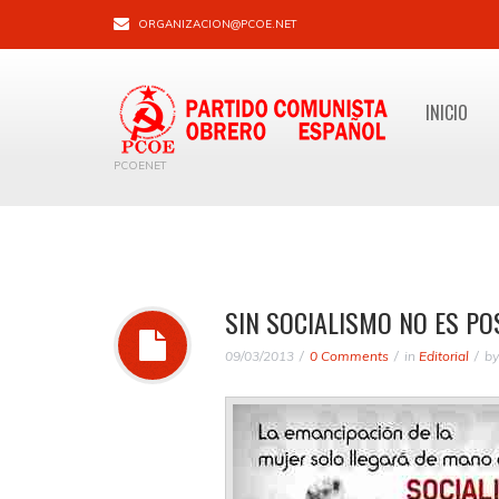
ORGANIZACION@PCOE.NET
INICIO
PCOENET
SIN SOCIALISMO NO ES PO
09/03/2013
0 Comments
in
Editorial
b