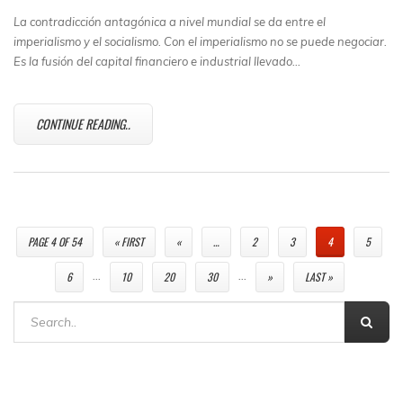
La contradicción antagónica a nivel mundial se da entre el
imperialismo y el socialismo. Con el imperialismo no se puede negociar.
Es la fusión del capital financiero e industrial llevado…
CONTINUE READING..
PAGE 4 OF 54
« FIRST
«
…
2
3
4
5
…
…
6
10
20
30
»
LAST »