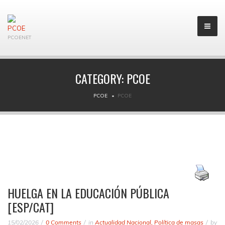
PCOENET
CATEGORY:
PCOE
PCOE
PCOE
HUELGA EN LA EDUCACIÓN PÚBLICA
[ESP/CAT]
15/02/2026
0 Comments
in
Actualidad Nacional
,
Política de masas
by