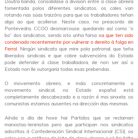
Doutra banda, consolídase a división entre a clase obreira
fomentada polos diferentes sindicatos, os cales van
rotando nas súas traizóns para que os traballadores teñan
algo ao que acollerse. Neste caso, no preacordo de
Pontevedra, CCOO desmarcouse, quedando así como “o
bo” dos sindicatos, sendo isto unha farsa x
a que ten sido
condenado recentemente por vulnerar o dereito á folga en
Ferrol.
Ningún sindicato que mire pola patronal, que teña
liberados sindicais e que cobre subvencións do Estado
pode defender á clase traballadora, de non ser así o
Estado non lle outorgaría todas esas prebendas.
O movemento obreiro, e máis concretamente o
movemento sindical, no Estado español está
completamente descabezado e a razón é moi sinxela: os
comunistas estamos ausentes na dirección das mesmas.
Aínda a día de hoxe hai Partidos que se reclaman
marxistas-leninistas pero que participan nos sindicatos
adscritos á Confederación Sindical Internacional (CSI), os