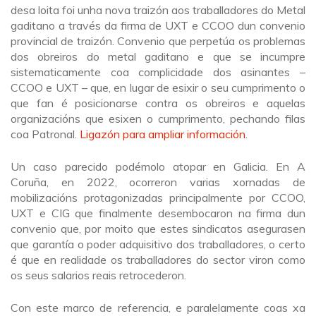
desa loita foi unha nova traizón aos traballadores do Metal
gaditano a través da firma de UXT e CCOO dun convenio
provincial de traizón. Convenio que perpetúa os problemas
dos obreiros do metal gaditano e que se incumpre
sistematicamente coa complicidade dos asinantes –
CCOO e UXT – que, en lugar de esixir o seu cumprimento o
que fan é posicionarse contra os obreiros e aquelas
organizacións que esixen o cumprimento, pechando filas
coa Patronal.
Ligazón para ampliar información
.
Un caso parecido podémolo atopar en Galicia. En A
Coruña, en 2022, ocorreron varias xornadas de
mobilizacións protagonizadas principalmente por CCOO,
UXT e CIG que finalmente desembocaron na firma dun
convenio que, por moito que estes sindicatos asegurasen
que garantía o poder adquisitivo dos traballadores, o certo
é que en realidade os traballadores do sector viron como
os seus salarios reais retrocederon.
Con este marco de referencia, e paralelamente coas xa