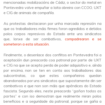
mencionadas mobilizacións de Cádiz, o sector do metal en
Pontevedra volve empuñar a loita obreira con CCOO, UXT
e CIG de animais de compañía.
As protestas destacaron por unha marcada represión na
que os traballadores máis firmes foron agredidos e detidos
polos corpos represivos do Estado ante uns sindicatos
que, lonxe de ser combativos,
compadrearon e se
someteron a esta situación.
Finalmente, o desenlace dos conflitos en Pontevedra foi a
aceptación dun preacordo coa patronal por parte de UXT
e CIG na que se acepta perda de poder adquisitivo e, aínda
por encima, non se ten en conta aos traballadores das
subcontratas, co que estes compañeiros quedan
abandonados por uns sindicatos que supostamente din ser
combativos e que non son máis que apéndices do Estado
fascista. Segundo eles, neste preacordo “
gañan todas as
partes
” e con iso demostran que realmente miran polos
beneficios e a seguridade da patronal, porque se gaña a