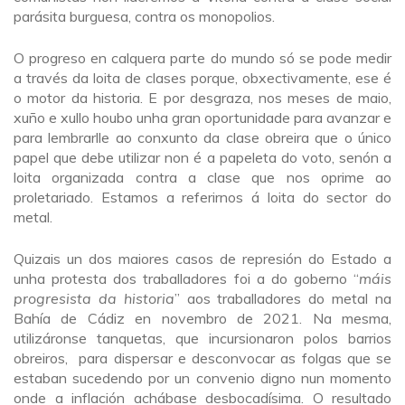
parásita burguesa, contra os monopolios.
O progreso en calquera parte do mundo só se pode medir
a través da loita de clases porque, obxectivamente, ese é
o motor da historia. E por desgraza, nos meses de maio,
xuño e xullo houbo unha gran oportunidade para avanzar e
para lembrarlle ao conxunto da clase obreira que o único
papel que debe utilizar non é a papeleta do voto, senón a
loita organizada contra a clase que nos oprime ao
proletariado. Estamos a referirnos á loita do sector do
metal.
Quizais un dos maiores casos de represión do Estado a
unha protesta dos traballadores foi a do goberno “
máis
progresista da historia
” aos traballadores do metal na
Bahía de Cádiz en novembro de 2021. Na mesma,
utilizáronse tanquetas, que incursionaron polos barrios
obreiros, para dispersar e desconvocar as folgas que se
estaban sucedendo por un convenio digno nun momento
onde a inflación achábase desbocadísima. O resultado