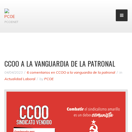
PCOENET
CCOO A LA VANGUARDIA DE LA PATRONAL
04/04/2023
6 comentarios
en CCOO a la vanguardia de la patronal
in
Actualidad Laboral
by
PCOE