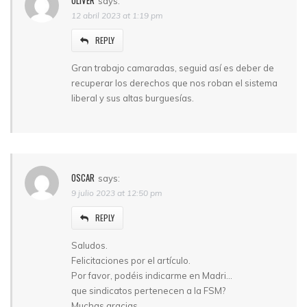
OLIVER
says:
12 abril 2023 at 1:19 pm
REPLY
Gran trabajo camaradas, seguid así es deber de
recuperar los derechos que nos roban el sistema
liberal y sus altas burguesías.
OSCAR
says:
9 julio 2023 at 12:50 pm
REPLY
Saludos.
Felicitaciones por el artículo.
Por favor, podéis indicarme en Madri…
que sindicatos pertenecen a la FSM?
Muchas gracias.