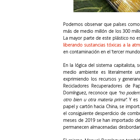
Podemos observar que países como M
más de medio millón de los
300 mil
La mayor parte de este plástico no es
liberando sustancias tóxicas a la at
en contaminación en el ‘tercer mundo
En la lógica del sistema capitalista, 
medio ambiente es literalmente u
exprimiendo los recursos y generand
Recicladores Recuperadores de Pap
Domínguez, reconoce que
“no podemo
otro bien u otra materia prima”
. Y es
papel y cartón hacia China, se impor
el consiguiente desperdicio de combu
meses de 2019 se han importado des
permanecen almacenadas desbordand