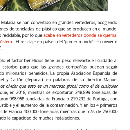
alasia se han convertido en grandes vertederos, acogiendo
lones de toneladas de plástico que se producen en el mundo
.
 reciclable, por lo que
acaba en vertederos donde se quema,
mósfera
. El reciclaje en países del ‘primer mundo’ se convierte
’.
solo el factor beneficios tiene un peso relevante. El cuidado al
n estorbo para que las grandes compañías puedan seguir
o millonarios beneficios. La propia Asociación Española de
el y Cartón (Repacar), en palabras de su director Manuel
s olvidar que esto es un mercado global como el de cualquier
 que, en 2018, mientras
se exportaron 348.899 toneladas de
taron 988.968 toneladas de Francia o 219.232 de Portugal
, con
stible y el aumento de la contaminación. Y en los 4 primeros
de Francia 400.000 toneladas mientras que más de 250.000
o la capacidad de muchas instalaciones.