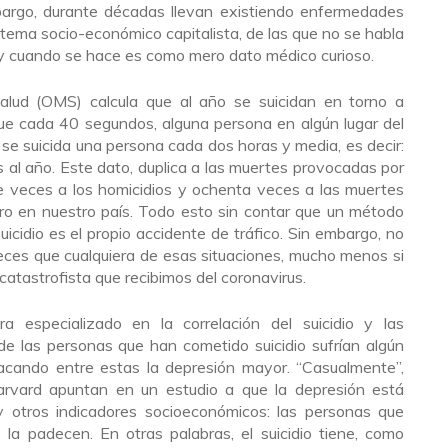
embargo, durante décadas llevan existiendo enfermedades
stema socio-económico capitalista, de las que no se habla
y cuando se hace es como mero dato médico curioso.
alud (OMS) calcula que al año se suicidan en torno a
ue cada 40 segundos, alguna persona en algún lugar del
se suicida una persona cada dos horas y media, es decir:
 al año. Este dato, duplica a las muertes provocadas por
ce veces a los homicidios y ochenta veces a las muertes
ro en nuestro país. Todo esto sin contar que un método
cidio es el propio accidente de tráfico. Sin embargo, no
veces que cualquiera de esas situaciones, mucho menos si
atastrofista que recibimos del coronavirus.
ra especializado en la correlación del suicidio y las
 las personas que han cometido suicidio sufrían algún
acando entre estas la depresión mayor. “Casualmente”,
rvard apuntan en un estudio a que la depresión está
s y otros indicadores socioeconómicos: las personas que
a padecen. En otras palabras, el suicidio tiene, como