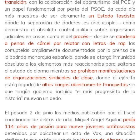
transición
, con la colaboración del oportunismo del PCE y
un papel fundamental por parte del PSOE, da cada día
más muestras de ser claramente
un Estado fascista
,
dónde la separación de poderes es una utopía – como
demuestra el absoluto control político sobre organismos
judiciales en casos como el del
procés
-, donde se
condena
a penas de cárcel por relatar con letras de rap
las
corruptelas ampliamente documentadas por la prensa de
la podrida monarquía española, donde se otorga inmunidad
absoluta a los elementos más reaccionarios para saltarse
el estado de alarma mientras
se prohíben manifestaciones
de organizaciones sindicales de clase
, donde el ejército
está plagado de
altos cargos abiertamente franquistas
sin
que ningún gobierno, incluido “el más progresista de la
historia” muevan un dedo.
El pasado 2 de junio los medios publicaban que el fiscal
coordinador de delitos de odio, Miguel Angel Aguilar,
pedía
114 años de prisión para nueve jóvenes antifascistas
detenidos por boicotear un acto de Vox, una situación
similar a la que están viviendo los
jóvenes de Altsasu
, para