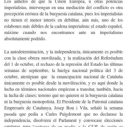
Los anhelos de que la Unión Europea, u otras potencias
imperialistas, intervengan en una mediación del conflicto es otra
percepción errónea de la burguesía catalana, pues los imperialistas
no tienen el menor interés en debilitar, aún más, uno de los
eslabones más débiles de la cadena imperialista: el estado español,
máxime cuando nos encontramos ante un imperialismo
absolutamente podrido.
La autodeterminación, y la independencia, únicamente es posible
con la clase obrera movilizada, y la realización del Referéndum
del 1 de octubre, el rechazo de la represión del Estado las últimas
semanas de septiembre, la huelga nacional política del 3 de
octubre, atestiguan que la emancipación nacional de Cataluña
únicamente es posible desde la movilización, y es aquí donde la
lucha en términos nacionales empiezan a transitar, también, hacia
la lucha de clases; terreno que no quieren ni la burguesía catalana
ni la burguesía monopolista. El Presidente de la Patronal catalana
Empresaris de Catalunya, Josep Bou i Vila, señaló la semana
pasada que pedía a Carles Puigdemont que no declarase la
independencia, disolviera el Parlament y convocase elecciones
catalanas para “
quitarse de en medio a la CUP, de quién es