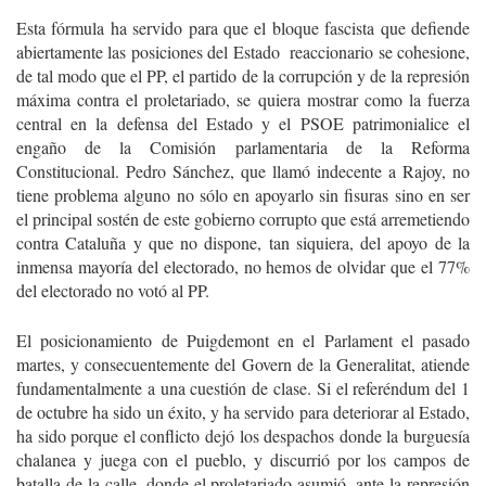
Esta fórmula ha servido para que el bloque fascista que defiende
abiertamente las posiciones del Estado reaccionario se cohesione,
de tal modo que el PP, el partido de la corrupción y de la represión
máxima contra el proletariado, se quiera mostrar como la fuerza
central en la defensa del Estado y el PSOE patrimonialice el
engaño de la Comisión parlamentaria de la Reforma
Constitucional. Pedro Sánchez, que llamó indecente a Rajoy, no
tiene problema alguno no sólo en apoyarlo sin fisuras sino en ser
el principal sostén de este gobierno corrupto que está arremetiendo
contra Cataluña y que no dispone, tan siquiera, del apoyo de la
inmensa mayoría del electorado, no hemos de olvidar que el 77%
del electorado no votó al PP.
El posicionamiento de Puigdemont en el Parlament el pasado
martes, y consecuentemente del Govern de la Generalitat, atiende
fundamentalmente a una cuestión de clase. Si el referéndum del 1
de octubre ha sido un éxito, y ha servido para deteriorar al Estado,
ha sido porque el conflicto dejó los despachos donde la burguesía
chalanea y juega con el pueblo, y discurrió por los campos de
batalla de la calle, donde el proletariado asumió, ante la represión