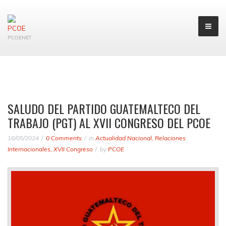
PCOENET
SALUDO DEL PARTIDO GUATEMALTECO DEL
TRABAJO (PGT) AL XVII CONGRESO DEL PCOE
16/05/2024
0 Comments
in
Actualidad Nacional
,
Relaciones
Internacionales
,
XVII Congreso
by
PCOE