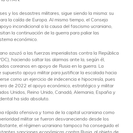
ses y los desastres militares, sigue siendo la misma: su
 para la caída de Europa. Al mismo tiempo, el Consejo
oyo incondicional a la causa del fascismo ucraniano,
tan la continuación de la guerra para paliar las
sistema económico.
ano azuzó a las fuerzas imperialistas contra la República
), haciendo saltar las alarmas ante la, según él,
dos coreanos en apoyo de Rusia en la guerra. La
e supuesto apoyo militar para justificar la escalada hacia
verse como un ejercicio de indecencia e hipocresía, pues
brero de 2022 el apoyo económico, estratégico y militar
tados Unidos, Reino Unido, Canadá, Alemania, España y
dental ha sido absoluto.
una rápida ofensiva y toma de la capital ucraniana como
perioridad militar se fueron desvaneciendo desde los
 obstante, el régimen ucraniano tampoco ha conseguido el
stantes sanciones económicas contra Rusia, al objeto de