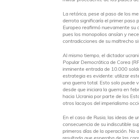
La retórica, pese al paso de los me
derrota significaría el primer paso
Europeo reafirmó nuevamente su ap
pues los monopolios ansían y necesi
contradicciones de su maltrecho 
Al mismo tiempo, el dictador ucrani
Popular Democrática de Corea (RPDC
inminente entrada de 10.000 solda
estrategia es evidente: utilizar est
una guerra total. Esto solo puede 
desde que iniciara la guerra en fe
hacia Ucrania por parte de los Es
otros lacayos del imperialismo occi
En el caso de Rusia, las ideas de 
consecuencia de su indiscutible su
primeros días de la operación. No
resultado que esperaba de las con