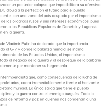
ocar un posterior colapso que imposibilitara su ofensiva
PDC dibuja a la perfección el futuro para el pueblo
sente, con una zona del país ocupada por el imperialismo
 de los oligarcas rusos y sus intereses económicos, pues
eron a las Repúblicas Populares de Donetsk y Lugansk
n en la guerra.
de Vladímir Putin ha declarado que la importancia
o al G-7 y donde la balanza mundial se inclina
trimento de los Estados Unidos, al imperialismo
todo al negocio de la guerra y al despliegue de la barbarie
radamente por mantener su hegemonía.
nterimperialista que, como consecuencia de la lucha de
 proletarias, caerá irremediablemente frente al horizonte
oletaria mundial. La única salida que tiene el pueblo
sciplina y la guerra contra el enemigo burgués. Todo lo
nzas de reforma y paz en quienes nos condenan a una
ismo.