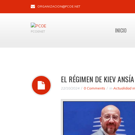
ORGANIZACION@PCOE.NET
INICIO
PCOENET
EL RÉGIMEN DE KIEV ANSÍ
22/10/2024
0 Comments
in
Actualidad i