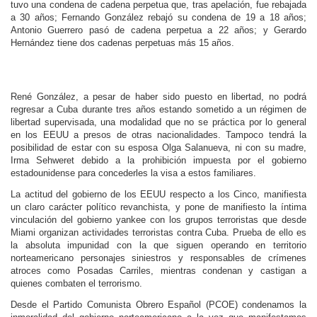
tuvo una condena de cadena perpetua que, tras apelación, fue rebajada
a 30 años; Fernando González rebajó su condena de 19 a 18 años;
Antonio Guerrero pasó de cadena perpetua a 22 años; y Gerardo
Hernández tiene dos cadenas perpetuas más 15 años.
René González, a pesar de haber sido puesto en libertad, no podrá
regresar a Cuba durante tres años estando sometido a un régimen de
libertad supervisada, una modalidad que no se práctica por lo general
en los EEUU a presos de otras nacionalidades. Tampoco tendrá la
posibilidad de estar con su esposa Olga Salanueva, ni con su madre,
Irma Sehweret debido a la prohibición impuesta por el gobierno
estadounidense para concederles la visa a estos familiares.
La actitud del gobierno de los EEUU respecto a los Cinco, manifiesta
un claro carácter político revanchista, y pone de manifiesto la íntima
vinculación del gobierno yankee con los grupos terroristas que desde
Miami organizan actividades terroristas contra Cuba. Prueba de ello es
la absoluta impunidad con la que siguen operando en territorio
norteamericano personajes siniestros y responsables de crímenes
atroces como Posadas Carriles, mientras condenan y castigan a
quienes combaten el terrorismo.
Desde el Partido Comunista Obrero Español (PCOE) condenamos la