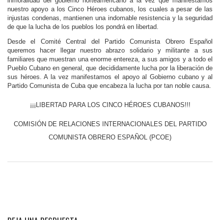
inmoralidad del gobierno norteamericano a la vez que manifestamos
nuestro apoyo a los Cinco Héroes cubanos, los cuales a pesar de las
injustas condenas, mantienen una indomable resistencia y la seguridad
de que la lucha de los pueblos los pondrá en libertad.
Desde el Comité Central del Partido Comunista Obrero Español
queremos hacer llegar nuestro abrazo solidario y militante a sus
familiares que muestran una enorme entereza, a sus amigos y a todo el
Pueblo Cubano en general, que decididamente lucha por la liberación de
sus héroes. A la vez manifestamos el apoyo al Gobierno cubano y al
Partido Comunista de Cuba que encabeza la lucha por tan noble causa.
¡¡¡LIBERTAD PARA LOS CINCO HÉROES CUBANOS!!!
COMISIÓN DE RELACIONES INTERNACIONALES DEL PARTIDO
COMUNISTA OBRERO ESPAÑOL (PCOE)