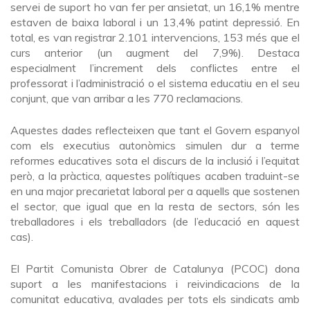
servei de suport ho van fer per ansietat, un 16,1% mentre
estaven de baixa laboral i un 13,4% patint depressió. En
total, es van registrar 2.101 intervencions, 153 més que el
curs anterior (un augment del 7,9%). Destaca
especialment l’increment dels conflictes entre el
professorat i l’administració o el sistema educatiu en el seu
conjunt, que van arribar a les 770 reclamacions.
Aquestes dades reflecteixen que tant el Govern espanyol
com els executius autonòmics simulen dur a terme
reformes educatives sota el discurs de la inclusió i l’equitat
però, a la pràctica, aquestes polítiques acaben traduint-se
en una major precarietat laboral per a aquells que sostenen
el sector, que igual que en la resta de sectors, són les
treballadores i els treballadors (de l’educació en aquest
cas).
El Partit Comunista Obrer de Catalunya (PCOC) dona
suport a les manifestacions i reivindicacions de la
comunitat educativa, avalades per tots els sindicats amb