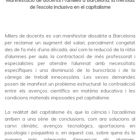
de l’escola inclusiva en el capitalisme
Milers de docents es van manifestar dissabte a Barcelona
per reclamar un augment del salari, parcialment congelat
des de fa més d’una dècada, així com la reducció de la ràtio
d’alumnes per aula, la contractació de més professorat i
especialistes per atendre l’alumnat amb necessitats
específiques i una disminució de la burocràcia i de la
càrrega de treball innecessària. Les seves demandes
posen de manifest un problema estructural: la contradicció
entre els avenços científics en matèria educativa i les
condicions materials imposades pel capitalisme.
La realitat del capitalisme és que la ciència i l’acadèmia
arriben a una sèrie de conclusions, com ara solucions al
canvi climàtic, avenços tecnològics, aportacions en
psicologia i psiquiatria o, en aquest cas, sobre quina és la
manera més adequada d’ensenyar als alumnes.