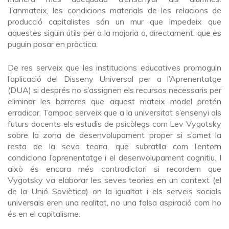
Tanmateix, les condicions materials de les relacions de
producció capitalistes són un mur que impedeix que
aquestes siguin útils per a la majoria o, directament, que es
puguin posar en pràctica.
De res serveix que les institucions educatives promoguin
l’aplicació del Disseny Universal per a l’Aprenentatge
(DUA) si després no s’assignen els recursos necessaris per
eliminar les barreres que aquest mateix model pretén
erradicar. Tampoc serveix que a la universitat s’ensenyi als
futurs docents els estudis de psicòlegs com Lev Vygotsky
sobre la zona de desenvolupament proper si s’omet la
resta de la seva teoria, que subratlla com l’entorn
condiciona l’aprenentatge i el desenvolupament cognitiu. I
això és encara més contradictori si recordem que
Vygotsky va elaborar les seves teories en un context (el
de la Unió Soviètica) on la igualtat i els serveis socials
universals eren una realitat, no una falsa aspiració com ho
és en el capitalisme.