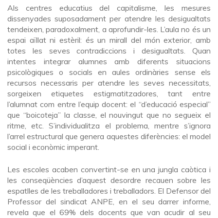
Als centres educatius del capitalisme, les mesures
dissenyades suposadament per atendre les desigualtats
tendeixen, paradoxalment, a aprofundir-les. L’aula no és un
espai aïllat ni estèril: és un mirall del món exterior, amb
totes les seves contradiccions i desigualtats. Quan
intentes integrar alumnes amb diferents situacions
psicològiques o socials en aules ordinàries sense els
recursos necessaris per atendre les seves necessitats,
sorgeixen etiquetes estigmatitzadores, tant entre
l’alumnat com entre l’equip docent: el “d’educació especial”
que “boicoteja” la classe, el nouvingut que no segueix el
ritme, etc. S’individualitza el problema, mentre s’ignora
l’arrel estructural que genera aquestes diferències: el model
social i econòmic imperant.
Les escoles acaben convertint-se en una jungla caòtica i
les conseqüències d’aquest desordre recauen sobre les
espatlles de les treballadores i treballadors. El Defensor del
Professor del sindicat ANPE, en el seu darrer informe,
revela que el 69% dels docents que van acudir al seu