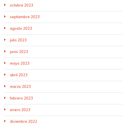
empresas,
de
octubre 2023
son
negociaciones,
su
como
septiembre 2023
primer
en
apoyo
la
agosto 2023
a
huelga
la
de
julio 2023
hora
Novotel
de
o
junio 2023
recortar
en
los
la
mayo 2023
derechos
de
abril 2023
y
los
las
conductores
marzo 2023
condiciones
de
de
interurbanos.
febrero 2023
vida
de
enero 2023
los
trabajadores
diciembre 2022
y