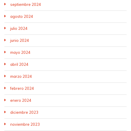
financiado
y
socialismo
septiembre 2024
y
CC.OO.
y
respaldado
demuestran
alargar
agosto 2024
por
cada
nuestra
julio 2024
el
día
desgracia
Estado.
que
y
junio 2024
Los
están
sufrimiento.
sindicatos
del
mayo 2024
amarillos,
lado
lejos
de
abril 2024
de
la
constituir
empresa,
marzo 2024
un
desconvocando
peligro
huelgas
febrero 2024
para
a
la
cambio
enero 2024
burguesía,
de
dueños
un
diciembre 2023
de
simple
noviembre 2023
las
calendario