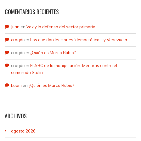
de
continuos
lucha
el
COMENTARIOS RECIENTES
empresas
atropellos
por
Partido
su
a
los
Comunista
afición
los
derechos
Obrero
Juan
en
Vox y la defensa del sector primario
especial
que
de
Español,
por
nos
los
con
craqdi
en
Los que dan lecciones ‘democráticas’ y Venezuela
desconvocar
somete
trabajadores
el
huelgas
la
y
que
craqdi
en
¿Quién es Marco Rubio?
y
burguesía,
que
desarrollamos
craqdi
en
El ABC de la manipulación. Mentiras contra el
por
que
pelea
la
camarada Stalin
desmoralizar
encuentra
por
lucha
a
en
la
ideológica
Loam
en
¿Quién es Marco Rubio?
los
el
superación
y
trabajadores.
sindicalismo
del
la
En
amarillo
capitalismo
toma
definitiva,
–
como
del
ARCHIVOS
en
representado
sistema
poder
lugar
por
económico
político,
de
CC.OO.
explotador.
el
agosto 2026
organizar
y
Solo
capitalismo