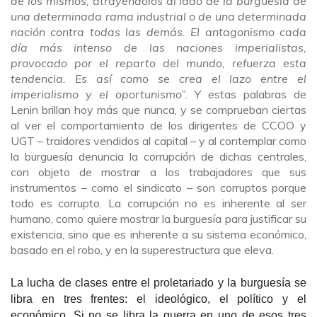
de los mismos, atrayéndolos al lado de la burguesía de
una determinada rama industrial o de una determinada
nación contra todas las demás. El antagonismo cada
día más intenso de las naciones imperialistas,
provocado por el reparto del mundo, refuerza esta
tendencia. Es así como se crea el lazo entre el
imperialismo y el oportunismo”
. Y estas palabras de
Lenin brillan hoy más que nunca, y se comprueban ciertas
al ver el comportamiento de los dirigentes de CCOO y
UGT – traidores vendidos al capital – y al contemplar como
la burguesía denuncia la corrupción de dichas centrales,
con objeto de mostrar a los trabajadores que sus
instrumentos – como el sindicato – son corruptos porque
todo es corrupto. La corrupción no es inherente al ser
humano, como quiere mostrar la burguesía para justificar su
existencia, sino que es inherente a su sistema económico,
basado en el robo, y en la superestructura que eleva.
La lucha de clases entre el proletariado y la burguesía se
libra en tres frentes: el ideológico, el político y el
económico. Si no se libra la guerra en uno de esos tres